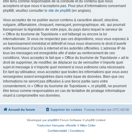
être tenu comme responsable de la conduite et du contenu que nous
acceptons et que nous n’acceptons pas. Pour plus d’informations concernant
phpBB, veuillez consulter
le site de phpBB
(en anglais).
Vous acceptez de ne publier aucun contenu à caractère abusif, obscène,
vulgaire, diffamatoire, choquant, menaçant, pornographique, etc. qui pourrait
transgresser la législation de votre pays, du pays dans lequel le serveur de
« Office du tourisme de Topoldavie » est hébergé ou encore la loi
internationale. Si vous ne respectez pas ces dispositions, vous vous exposez à
un bannissement immédiat et définitif et nous nous réservons le droit d’avertir
votre fournisseur d’accès à internet et les autorités officielles. L’adresse IP de
tous les messages est enregistrée afin d’aider au renforcement de ces
conditions. Vous acceptez le fait que « Office du tourisme de Topoldavie » ait le
droit de supprimer, de modifier, de déplacer ou de verrouiller n’importe quel
sujet et message à n’importe quel moment si nous estimons cela nécessaire.
En tant qu’utilisateur, vous acceptez que toutes les informations que vous avez
renseignées soient enregistrées dans notre base de données. Bien que ces
informations ne seront pas diffusées à une tierce partie sans votre
consentement, ni « Office du tourisme de Topoldavie », ni phpBB, ne pourront
être tenus comme responsables en cas de tentative de piratage informatique
visant à compromettre vos données.
Accueil du forum
Supprimer les cookies
Fuseau horaire sur
UTC+02:00
Développé par
phpBB
® Forum Software © phpBB Limited
Traduction française officielle
©
Miles Cellar
Confidentialité
|
Conditions