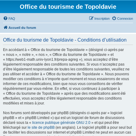
Office du tourisme de Topoldavie
FAQ
Inscription
Connexion
Accueil du forum
Office du tourisme de Topoldavie - Conditions d’utilisation
En accédant à « Office du tourisme de Topoldavie » (désigné ci-après par
« nous », « notre », « nos », « Office du tourisme de Topoldavie » et
« https://web1-math.univ-lyon1.fr/prepa-agreg »), vous acceptez d’être
légalement responsable des conditions suivantes. Si vous n’acceptez pas
d’être légalement responsable de toutes les conditions suivantes, veuillez ne
pas utiliser et accéder à « Office du tourisme de Topoldavie ». Nous pouvons
modifier ces conditions à n’importe quel moment et nous essaierons de vous
informer de ces modifications, bien que nous vous conseillons de vérifier
régulièrement par vous-même. En effet, si vous continuez à participer à
« Office du tourisme de Topoldavie » après que des modifications aient été
effectuées, vous acceptez d’être légalement responsable des conditions
modifiées et mises à jour.
Nos forums sont développés par phpBB (désignés ci-après par « logiciel
phpBB » et « phpBB Limited ») qui est un logiciel de forum de discussions
déclaré sous la «
licence publique générale GNU 2.0
» et qui peut être
téléchargé sur
le site de phpBB
(en anglais). Le logiciel phpBB a pour seul but
de faciliter les discussions sur internet et phpBB Limited ne peut en aucun cas