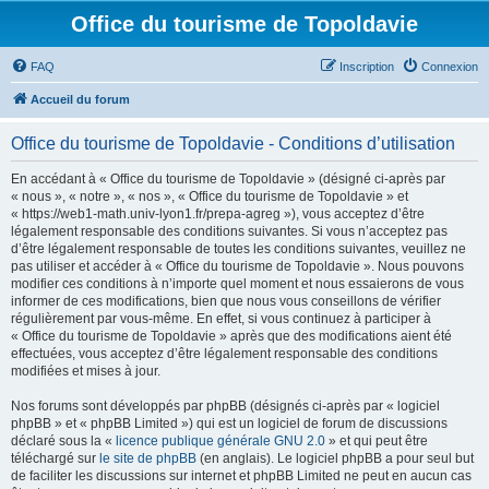
Office du tourisme de Topoldavie
FAQ
Inscription
Connexion
Accueil du forum
Office du tourisme de Topoldavie - Conditions d’utilisation
En accédant à « Office du tourisme de Topoldavie » (désigné ci-après par
« nous », « notre », « nos », « Office du tourisme de Topoldavie » et
« https://web1-math.univ-lyon1.fr/prepa-agreg »), vous acceptez d’être
légalement responsable des conditions suivantes. Si vous n’acceptez pas
d’être légalement responsable de toutes les conditions suivantes, veuillez ne
pas utiliser et accéder à « Office du tourisme de Topoldavie ». Nous pouvons
modifier ces conditions à n’importe quel moment et nous essaierons de vous
informer de ces modifications, bien que nous vous conseillons de vérifier
régulièrement par vous-même. En effet, si vous continuez à participer à
« Office du tourisme de Topoldavie » après que des modifications aient été
effectuées, vous acceptez d’être légalement responsable des conditions
modifiées et mises à jour.
Nos forums sont développés par phpBB (désignés ci-après par « logiciel
phpBB » et « phpBB Limited ») qui est un logiciel de forum de discussions
déclaré sous la «
licence publique générale GNU 2.0
» et qui peut être
téléchargé sur
le site de phpBB
(en anglais). Le logiciel phpBB a pour seul but
de faciliter les discussions sur internet et phpBB Limited ne peut en aucun cas