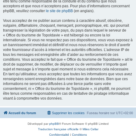
être tenu comme responsable de la conduite et du contenu que nous
acceptons et que nous n’acceptons pas. Pour plus d’informations concernant
phpBB, veuillez consulter
le site de phpBB
(en anglais).
Vous acceptez de ne publier aucun contenu à caractère abusif, obscène,
vulgaire, diffamatoire, choquant, menaçant, pornographique, etc. qui pourrait
transgresser la législation de votre pays, du pays dans lequel le serveur de
« Office du tourisme de Topoldavie » est hébergé ou encore la loi
internationale. Si vous ne respectez pas ces dispositions, vous vous exposez à
un bannissement immédiat et définitif et nous nous réservons le droit d’avertir
votre fournisseur d’accès à internet et les autorités officielles. L’adresse IP de
tous les messages est enregistrée afin d’aider au renforcement de ces
conditions. Vous acceptez le fait que « Office du tourisme de Topoldavie » ait le
droit de supprimer, de modifier, de déplacer ou de verrouiller n’importe quel
sujet et message à n’importe quel moment si nous estimons cela nécessaire.
En tant qu’utilisateur, vous acceptez que toutes les informations que vous avez
renseignées soient enregistrées dans notre base de données. Bien que ces
informations ne seront pas diffusées à une tierce partie sans votre
consentement, ni « Office du tourisme de Topoldavie », ni phpBB, ne pourront
être tenus comme responsables en cas de tentative de piratage informatique
visant à compromettre vos données.
Accueil du forum
Supprimer les cookies
Fuseau horaire sur
UTC+02:00
Développé par
phpBB
® Forum Software © phpBB Limited
Traduction française officielle
©
Miles Cellar
Confidentialité
|
Conditions