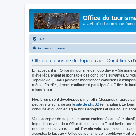
Office du tourism
« La vie, c'est la somme des éléments 
FAQ
Accueil du forum
Office du tourisme de Topoldavie - Conditions d’u
En accédant à « Office du tourisme de Topoldavie » (désigné ci-
d’être légalement responsable des conditions suivantes. Si vous
Topoldavie ». Nous pouvons modifier ces conditions à n’import
même. En effet, si vous continuez à participer à « Office du t
mises à jour.
Nos forums sont développés par phpBB (désignés ci-après par «
peut être téléchargé sur
le site de phpBB
(en anglais). Le logic
conduite et du contenu que nous acceptons et que nous n’acce
Vous acceptez de ne publier aucun contenu à caractère abusif, 
lequel le serveur de « Office du tourisme de Topoldavie » est h
nous nous réservons le droit d’avertir votre fournisseur d’accès
acceptez le fait que « Office du tourisme de Topoldavie » ait l