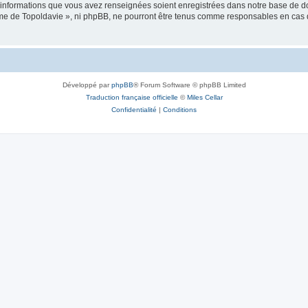
es informations que vous avez renseignées soient enregistrées dans notre base de 
isme de Topoldavie », ni phpBB, ne pourront être tenus comme responsables en cas 
Développé par
phpBB
® Forum Software © phpBB Limited
Traduction française officielle
©
Miles Cellar
Confidentialité
|
Conditions