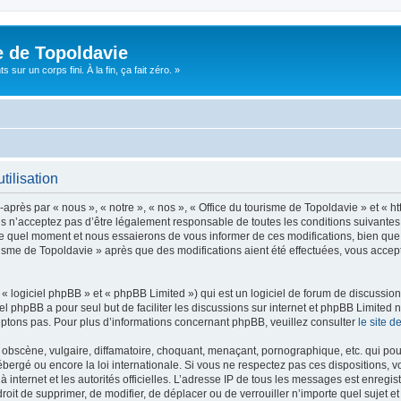
e de Topoldavie
sur un corps fini. À la fin, ça fait zéro. »
tilisation
après par « nous », « notre », « nos », « Office du tourisme de Topoldavie » et « h
 n’acceptez pas d’être légalement responsable de toutes les conditions suivantes, v
e quel moment et nous essaierons de vous informer de ces modifications, bien que 
ourisme de Topoldavie » après que des modifications aient été effectuées, vous acce
 logiciel phpBB » et « phpBB Limited ») qui est un logiciel de forum de discussio
iel phpBB a pour seul but de faciliter les discussions sur internet et phpBB Limit
ptons pas. Pour plus d’informations concernant phpBB, veuillez consulter
le site 
obscène, vulgaire, diffamatoire, choquant, menaçant, pornographique, etc. qui pourr
ébergé ou encore la loi internationale. Si vous ne respectez pas ces dispositions, 
 à internet et les autorités officielles. L’adresse IP de tous les messages est enregi
e droit de supprimer, de modifier, de déplacer ou de verrouiller n’importe quel suje