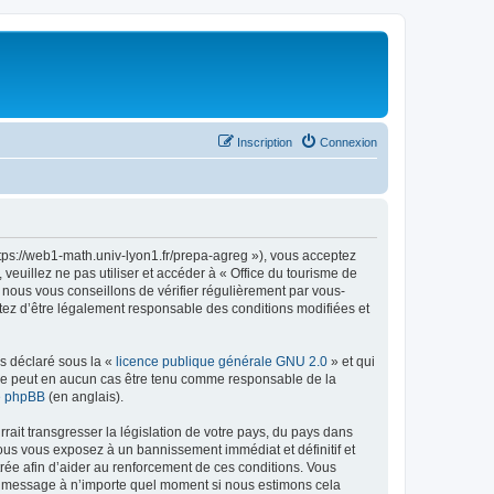
Inscription
Connexion
ttps://web1-math.univ-lyon1.fr/prepa-agreg »), vous acceptez
euillez ne pas utiliser et accéder à « Office du tourisme de
nous vous conseillons de vérifier régulièrement par vous-
ptez d’être légalement responsable des conditions modifiées et
ns déclaré sous la «
licence publique générale GNU 2.0
» et qui
ed ne peut en aucun cas être tenu comme responsable de la
de phpBB
(en anglais).
ait transgresser la législation de votre pays, du pays dans
vous vous exposez à un bannissement immédiat et définitif et
strée afin d’aider au renforcement de ces conditions. Vous
t et message à n’importe quel moment si nous estimons cela