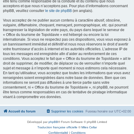
être tenu comme responsable de la conduite et du contenu que nous
acceptons et que nous n’acceptons pas. Pour plus d’informations concernant
phpBB, veuillez consulter
le site de phpBB
(en anglais).
Vous acceptez de ne publier aucun contenu à caractère abusif, obscène,
vulgaire, diffamatoire, choquant, menaçant, pornographique, etc. qui pourrait
transgresser la législation de votre pays, du pays dans lequel le serveur de
« Office du tourisme de Topoldavie » est hébergé ou encore la loi
internationale. Si vous ne respectez pas ces dispositions, vous vous exposez à
un bannissement immédiat et définitif et nous nous réservons le droit d’avertir
votre fournisseur d’accès à internet et les autorités officielles. L’adresse IP de
tous les messages est enregistrée afin d’aider au renforcement de ces
conditions. Vous acceptez le fait que « Office du tourisme de Topoldavie » ait le
droit de supprimer, de modifier, de déplacer ou de verrouiller n’importe quel
sujet et message à n’importe quel moment si nous estimons cela nécessaire.
En tant qu’utilisateur, vous acceptez que toutes les informations que vous avez
renseignées soient enregistrées dans notre base de données. Bien que ces
informations ne seront pas diffusées à une tierce partie sans votre
consentement, ni « Office du tourisme de Topoldavie », ni phpBB, ne pourront
être tenus comme responsables en cas de tentative de piratage informatique
visant à compromettre vos données.
Accueil du forum
Supprimer les cookies
Fuseau horaire sur
UTC+02:00
Développé par
phpBB
® Forum Software © phpBB Limited
Traduction française officielle
©
Miles Cellar
Confidentialité
|
Conditions