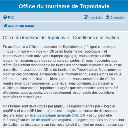
Office du tourisme de Topoldavie
FAQ
Inscription
Connexion
Accueil du forum
Office du tourisme de Topoldavie - Conditions d’utilisation
En accédant à « Office du tourisme de Topoldavie » (désigné ci-après par
« nous », « notre », « nos », « Office du tourisme de Topoldavie » et
« https://web1-math.univ-lyon1.fr/prepa-agreg »), vous acceptez d’être
légalement responsable des conditions suivantes. Si vous n’acceptez pas
d’être légalement responsable de toutes les conditions suivantes, veuillez ne
pas utiliser et accéder à « Office du tourisme de Topoldavie ». Nous pouvons
modifier ces conditions à n’importe quel moment et nous essaierons de vous
informer de ces modifications, bien que nous vous conseillons de vérifier
régulièrement par vous-même. En effet, si vous continuez à participer à
« Office du tourisme de Topoldavie » après que des modifications aient été
effectuées, vous acceptez d’être légalement responsable des conditions
modifiées et mises à jour.
Nos forums sont développés par phpBB (désignés ci-après par « logiciel
phpBB » et « phpBB Limited ») qui est un logiciel de forum de discussions
déclaré sous la «
licence publique générale GNU 2.0
» et qui peut être
téléchargé sur
le site de phpBB
(en anglais). Le logiciel phpBB a pour seul but
de faciliter les discussions sur internet et phpBB Limited ne peut en aucun cas