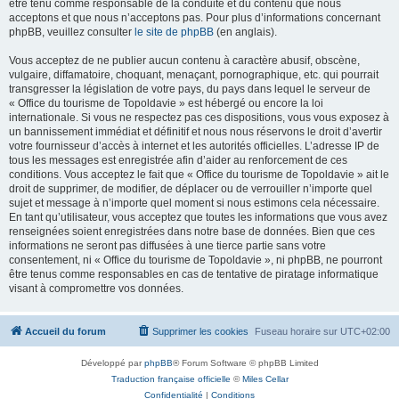
être tenu comme responsable de la conduite et du contenu que nous
acceptons et que nous n’acceptons pas. Pour plus d’informations concernant
phpBB, veuillez consulter
le site de phpBB
(en anglais).
Vous acceptez de ne publier aucun contenu à caractère abusif, obscène,
vulgaire, diffamatoire, choquant, menaçant, pornographique, etc. qui pourrait
transgresser la législation de votre pays, du pays dans lequel le serveur de
« Office du tourisme de Topoldavie » est hébergé ou encore la loi
internationale. Si vous ne respectez pas ces dispositions, vous vous exposez à
un bannissement immédiat et définitif et nous nous réservons le droit d’avertir
votre fournisseur d’accès à internet et les autorités officielles. L’adresse IP de
tous les messages est enregistrée afin d’aider au renforcement de ces
conditions. Vous acceptez le fait que « Office du tourisme de Topoldavie » ait le
droit de supprimer, de modifier, de déplacer ou de verrouiller n’importe quel
sujet et message à n’importe quel moment si nous estimons cela nécessaire.
En tant qu’utilisateur, vous acceptez que toutes les informations que vous avez
renseignées soient enregistrées dans notre base de données. Bien que ces
informations ne seront pas diffusées à une tierce partie sans votre
consentement, ni « Office du tourisme de Topoldavie », ni phpBB, ne pourront
être tenus comme responsables en cas de tentative de piratage informatique
visant à compromettre vos données.
Accueil du forum
Supprimer les cookies
Fuseau horaire sur
UTC+02:00
Développé par
phpBB
® Forum Software © phpBB Limited
Traduction française officielle
©
Miles Cellar
Confidentialité
|
Conditions