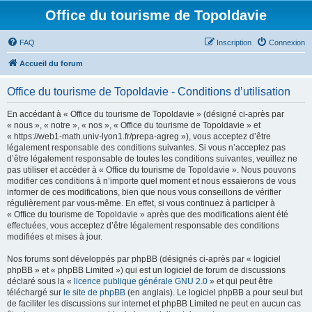
Office du tourisme de Topoldavie
FAQ
Inscription
Connexion
Accueil du forum
Office du tourisme de Topoldavie - Conditions d’utilisation
En accédant à « Office du tourisme de Topoldavie » (désigné ci-après par
« nous », « notre », « nos », « Office du tourisme de Topoldavie » et
« https://web1-math.univ-lyon1.fr/prepa-agreg »), vous acceptez d’être
légalement responsable des conditions suivantes. Si vous n’acceptez pas
d’être légalement responsable de toutes les conditions suivantes, veuillez ne
pas utiliser et accéder à « Office du tourisme de Topoldavie ». Nous pouvons
modifier ces conditions à n’importe quel moment et nous essaierons de vous
informer de ces modifications, bien que nous vous conseillons de vérifier
régulièrement par vous-même. En effet, si vous continuez à participer à
« Office du tourisme de Topoldavie » après que des modifications aient été
effectuées, vous acceptez d’être légalement responsable des conditions
modifiées et mises à jour.
Nos forums sont développés par phpBB (désignés ci-après par « logiciel
phpBB » et « phpBB Limited ») qui est un logiciel de forum de discussions
déclaré sous la «
licence publique générale GNU 2.0
» et qui peut être
téléchargé sur
le site de phpBB
(en anglais). Le logiciel phpBB a pour seul but
de faciliter les discussions sur internet et phpBB Limited ne peut en aucun cas