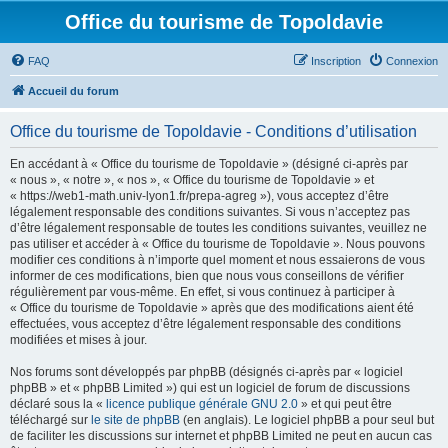
Office du tourisme de Topoldavie
FAQ
Inscription
Connexion
Accueil du forum
Office du tourisme de Topoldavie - Conditions d’utilisation
En accédant à « Office du tourisme de Topoldavie » (désigné ci-après par
« nous », « notre », « nos », « Office du tourisme de Topoldavie » et
« https://web1-math.univ-lyon1.fr/prepa-agreg »), vous acceptez d’être
légalement responsable des conditions suivantes. Si vous n’acceptez pas
d’être légalement responsable de toutes les conditions suivantes, veuillez ne
pas utiliser et accéder à « Office du tourisme de Topoldavie ». Nous pouvons
modifier ces conditions à n’importe quel moment et nous essaierons de vous
informer de ces modifications, bien que nous vous conseillons de vérifier
régulièrement par vous-même. En effet, si vous continuez à participer à
« Office du tourisme de Topoldavie » après que des modifications aient été
effectuées, vous acceptez d’être légalement responsable des conditions
modifiées et mises à jour.
Nos forums sont développés par phpBB (désignés ci-après par « logiciel
phpBB » et « phpBB Limited ») qui est un logiciel de forum de discussions
déclaré sous la «
licence publique générale GNU 2.0
» et qui peut être
téléchargé sur
le site de phpBB
(en anglais). Le logiciel phpBB a pour seul but
de faciliter les discussions sur internet et phpBB Limited ne peut en aucun cas