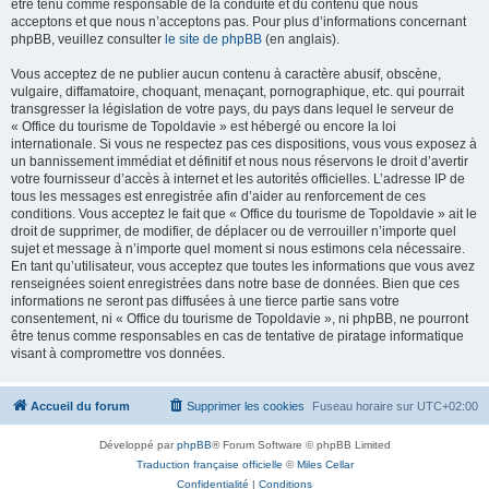
être tenu comme responsable de la conduite et du contenu que nous
acceptons et que nous n’acceptons pas. Pour plus d’informations concernant
phpBB, veuillez consulter
le site de phpBB
(en anglais).
Vous acceptez de ne publier aucun contenu à caractère abusif, obscène,
vulgaire, diffamatoire, choquant, menaçant, pornographique, etc. qui pourrait
transgresser la législation de votre pays, du pays dans lequel le serveur de
« Office du tourisme de Topoldavie » est hébergé ou encore la loi
internationale. Si vous ne respectez pas ces dispositions, vous vous exposez à
un bannissement immédiat et définitif et nous nous réservons le droit d’avertir
votre fournisseur d’accès à internet et les autorités officielles. L’adresse IP de
tous les messages est enregistrée afin d’aider au renforcement de ces
conditions. Vous acceptez le fait que « Office du tourisme de Topoldavie » ait le
droit de supprimer, de modifier, de déplacer ou de verrouiller n’importe quel
sujet et message à n’importe quel moment si nous estimons cela nécessaire.
En tant qu’utilisateur, vous acceptez que toutes les informations que vous avez
renseignées soient enregistrées dans notre base de données. Bien que ces
informations ne seront pas diffusées à une tierce partie sans votre
consentement, ni « Office du tourisme de Topoldavie », ni phpBB, ne pourront
être tenus comme responsables en cas de tentative de piratage informatique
visant à compromettre vos données.
Accueil du forum
Supprimer les cookies
Fuseau horaire sur
UTC+02:00
Développé par
phpBB
® Forum Software © phpBB Limited
Traduction française officielle
©
Miles Cellar
Confidentialité
|
Conditions