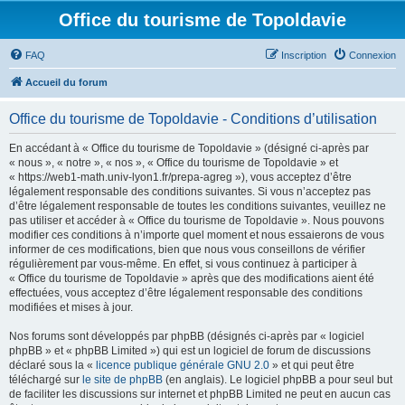
Office du tourisme de Topoldavie
FAQ
Inscription
Connexion
Accueil du forum
Office du tourisme de Topoldavie - Conditions d’utilisation
En accédant à « Office du tourisme de Topoldavie » (désigné ci-après par
« nous », « notre », « nos », « Office du tourisme de Topoldavie » et
« https://web1-math.univ-lyon1.fr/prepa-agreg »), vous acceptez d’être
légalement responsable des conditions suivantes. Si vous n’acceptez pas
d’être légalement responsable de toutes les conditions suivantes, veuillez ne
pas utiliser et accéder à « Office du tourisme de Topoldavie ». Nous pouvons
modifier ces conditions à n’importe quel moment et nous essaierons de vous
informer de ces modifications, bien que nous vous conseillons de vérifier
régulièrement par vous-même. En effet, si vous continuez à participer à
« Office du tourisme de Topoldavie » après que des modifications aient été
effectuées, vous acceptez d’être légalement responsable des conditions
modifiées et mises à jour.
Nos forums sont développés par phpBB (désignés ci-après par « logiciel
phpBB » et « phpBB Limited ») qui est un logiciel de forum de discussions
déclaré sous la «
licence publique générale GNU 2.0
» et qui peut être
téléchargé sur
le site de phpBB
(en anglais). Le logiciel phpBB a pour seul but
de faciliter les discussions sur internet et phpBB Limited ne peut en aucun cas