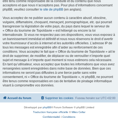
être tenu comme responsable de la conduite et du contenu que nous
acceptons et que nous n’acceptons pas. Pour plus d’informations concernant
phpBB, veuillez consulter
le site de phpBB
(en anglais).
Vous acceptez de ne publier aucun contenu à caractère abusif, obscène,
vulgaire, diffamatoire, choquant, menaçant, pornographique, etc. qui pourrait
transgresser la législation de votre pays, du pays dans lequel le serveur de
« Office du tourisme de Topoldavie » est hébergé ou encore la loi
internationale. Si vous ne respectez pas ces dispositions, vous vous exposez à
un bannissement immédiat et définitif et nous nous réservons le droit d’avertir
votre fournisseur d’accès à internet et les autorités officielles. L’adresse IP de
tous les messages est enregistrée afin d’aider au renforcement de ces
conditions. Vous acceptez le fait que « Office du tourisme de Topoldavie » ait le
droit de supprimer, de modifier, de déplacer ou de verrouiller n’importe quel
sujet et message à n’importe quel moment si nous estimons cela nécessaire.
En tant qu’utilisateur, vous acceptez que toutes les informations que vous avez
renseignées soient enregistrées dans notre base de données. Bien que ces
informations ne seront pas diffusées à une tierce partie sans votre
consentement, ni « Office du tourisme de Topoldavie », ni phpBB, ne pourront
être tenus comme responsables en cas de tentative de piratage informatique
visant à compromettre vos données.
Accueil du forum
Supprimer les cookies
Fuseau horaire sur
UTC+02:00
Développé par
phpBB
® Forum Software © phpBB Limited
Traduction française officielle
©
Miles Cellar
Confidentialité
|
Conditions