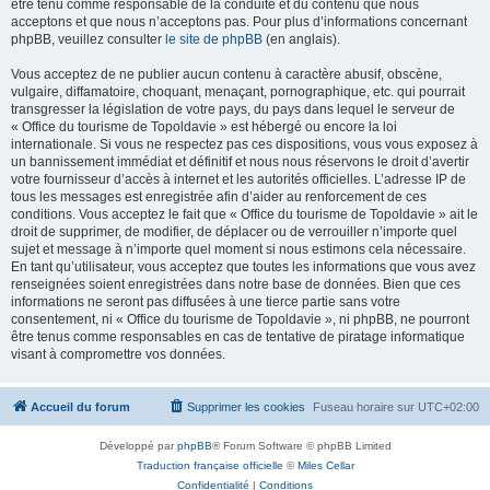
être tenu comme responsable de la conduite et du contenu que nous
acceptons et que nous n’acceptons pas. Pour plus d’informations concernant
phpBB, veuillez consulter
le site de phpBB
(en anglais).
Vous acceptez de ne publier aucun contenu à caractère abusif, obscène,
vulgaire, diffamatoire, choquant, menaçant, pornographique, etc. qui pourrait
transgresser la législation de votre pays, du pays dans lequel le serveur de
« Office du tourisme de Topoldavie » est hébergé ou encore la loi
internationale. Si vous ne respectez pas ces dispositions, vous vous exposez à
un bannissement immédiat et définitif et nous nous réservons le droit d’avertir
votre fournisseur d’accès à internet et les autorités officielles. L’adresse IP de
tous les messages est enregistrée afin d’aider au renforcement de ces
conditions. Vous acceptez le fait que « Office du tourisme de Topoldavie » ait le
droit de supprimer, de modifier, de déplacer ou de verrouiller n’importe quel
sujet et message à n’importe quel moment si nous estimons cela nécessaire.
En tant qu’utilisateur, vous acceptez que toutes les informations que vous avez
renseignées soient enregistrées dans notre base de données. Bien que ces
informations ne seront pas diffusées à une tierce partie sans votre
consentement, ni « Office du tourisme de Topoldavie », ni phpBB, ne pourront
être tenus comme responsables en cas de tentative de piratage informatique
visant à compromettre vos données.
Accueil du forum
Supprimer les cookies
Fuseau horaire sur
UTC+02:00
Développé par
phpBB
® Forum Software © phpBB Limited
Traduction française officielle
©
Miles Cellar
Confidentialité
|
Conditions