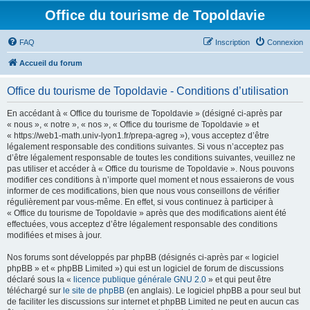
Office du tourisme de Topoldavie
FAQ
Inscription
Connexion
Accueil du forum
Office du tourisme de Topoldavie - Conditions d’utilisation
En accédant à « Office du tourisme de Topoldavie » (désigné ci-après par
« nous », « notre », « nos », « Office du tourisme de Topoldavie » et
« https://web1-math.univ-lyon1.fr/prepa-agreg »), vous acceptez d’être
légalement responsable des conditions suivantes. Si vous n’acceptez pas
d’être légalement responsable de toutes les conditions suivantes, veuillez ne
pas utiliser et accéder à « Office du tourisme de Topoldavie ». Nous pouvons
modifier ces conditions à n’importe quel moment et nous essaierons de vous
informer de ces modifications, bien que nous vous conseillons de vérifier
régulièrement par vous-même. En effet, si vous continuez à participer à
« Office du tourisme de Topoldavie » après que des modifications aient été
effectuées, vous acceptez d’être légalement responsable des conditions
modifiées et mises à jour.
Nos forums sont développés par phpBB (désignés ci-après par « logiciel
phpBB » et « phpBB Limited ») qui est un logiciel de forum de discussions
déclaré sous la «
licence publique générale GNU 2.0
» et qui peut être
téléchargé sur
le site de phpBB
(en anglais). Le logiciel phpBB a pour seul but
de faciliter les discussions sur internet et phpBB Limited ne peut en aucun cas