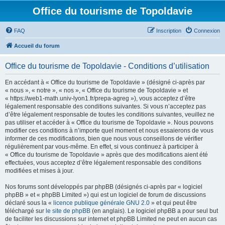
Office du tourisme de Topoldavie
FAQ
Inscription
Connexion
Accueil du forum
Office du tourisme de Topoldavie - Conditions d’utilisation
En accédant à « Office du tourisme de Topoldavie » (désigné ci-après par
« nous », « notre », « nos », « Office du tourisme de Topoldavie » et
« https://web1-math.univ-lyon1.fr/prepa-agreg »), vous acceptez d’être
légalement responsable des conditions suivantes. Si vous n’acceptez pas
d’être légalement responsable de toutes les conditions suivantes, veuillez ne
pas utiliser et accéder à « Office du tourisme de Topoldavie ». Nous pouvons
modifier ces conditions à n’importe quel moment et nous essaierons de vous
informer de ces modifications, bien que nous vous conseillons de vérifier
régulièrement par vous-même. En effet, si vous continuez à participer à
« Office du tourisme de Topoldavie » après que des modifications aient été
effectuées, vous acceptez d’être légalement responsable des conditions
modifiées et mises à jour.
Nos forums sont développés par phpBB (désignés ci-après par « logiciel
phpBB » et « phpBB Limited ») qui est un logiciel de forum de discussions
déclaré sous la «
licence publique générale GNU 2.0
» et qui peut être
téléchargé sur
le site de phpBB
(en anglais). Le logiciel phpBB a pour seul but
de faciliter les discussions sur internet et phpBB Limited ne peut en aucun cas