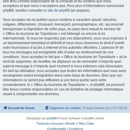
être tenu comme responsable de la conduite et du contenu que nous
acceptons et que nous n’acceptons pas. Pour plus d’informations concernant
phpBB, veuillez consulter
le site de phpBB
(en anglais).
Vous acceptez de ne publier aucun contenu à caractère abusif, obscène,
vulgaire, diffamatoire, choquant, menaçant, pornographique, etc. qui pourrait
transgresser la législation de votre pays, du pays dans lequel le serveur de
« Office du tourisme de Topoldavie » est hébergé ou encore la loi
internationale. Si vous ne respectez pas ces dispositions, vous vous exposez à
un bannissement immédiat et définitif et nous nous réservons le droit d’avertir
votre fournisseur d’accès à internet et les autorités officielles. L’adresse IP de
tous les messages est enregistrée afin d’aider au renforcement de ces
conditions. Vous acceptez le fait que « Office du tourisme de Topoldavie » ait le
droit de supprimer, de modifier, de déplacer ou de verrouiller n’importe quel
sujet et message à n’importe quel moment si nous estimons cela nécessaire.
En tant qu’utilisateur, vous acceptez que toutes les informations que vous avez
renseignées soient enregistrées dans notre base de données. Bien que ces
informations ne seront pas diffusées à une tierce partie sans votre
consentement, ni « Office du tourisme de Topoldavie », ni phpBB, ne pourront
être tenus comme responsables en cas de tentative de piratage informatique
visant à compromettre vos données.
Accueil du forum
Supprimer les cookies
Fuseau horaire sur
UTC+02:00
Développé par
phpBB
® Forum Software © phpBB Limited
Traduction française officielle
©
Miles Cellar
Confidentialité
|
Conditions