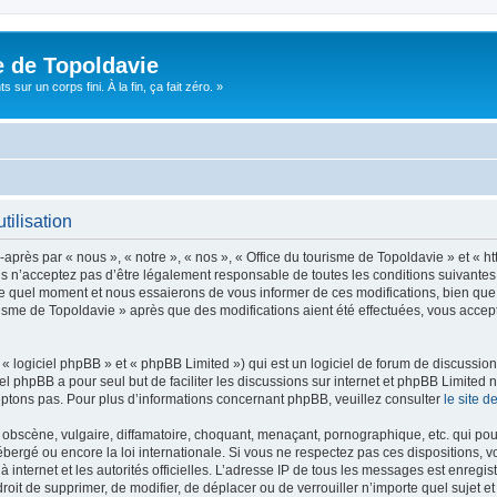
e de Topoldavie
sur un corps fini. À la fin, ça fait zéro. »
tilisation
après par « nous », « notre », « nos », « Office du tourisme de Topoldavie » et « h
 n’acceptez pas d’être légalement responsable de toutes les conditions suivantes, v
e quel moment et nous essaierons de vous informer de ces modifications, bien que 
ourisme de Topoldavie » après que des modifications aient été effectuées, vous acce
 logiciel phpBB » et « phpBB Limited ») qui est un logiciel de forum de discussio
iel phpBB a pour seul but de faciliter les discussions sur internet et phpBB Limit
ptons pas. Pour plus d’informations concernant phpBB, veuillez consulter
le site 
obscène, vulgaire, diffamatoire, choquant, menaçant, pornographique, etc. qui pourr
ébergé ou encore la loi internationale. Si vous ne respectez pas ces dispositions, 
 à internet et les autorités officielles. L’adresse IP de tous les messages est enregi
e droit de supprimer, de modifier, de déplacer ou de verrouiller n’importe quel suje