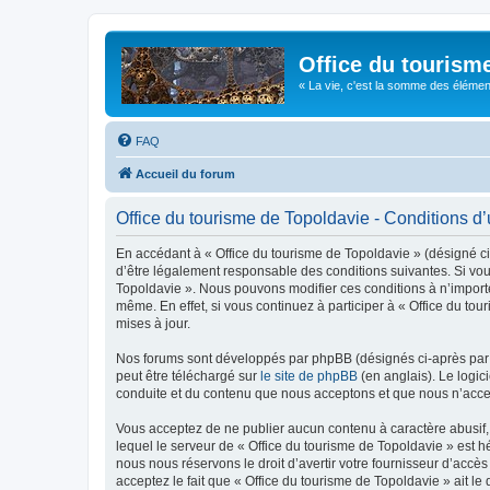
Office du tourism
« La vie, c'est la somme des éléments 
FAQ
Accueil du forum
Office du tourisme de Topoldavie - Conditions d’u
En accédant à « Office du tourisme de Topoldavie » (désigné ci-
d’être légalement responsable des conditions suivantes. Si vous
Topoldavie ». Nous pouvons modifier ces conditions à n’import
même. En effet, si vous continuez à participer à « Office du t
mises à jour.
Nos forums sont développés par phpBB (désignés ci-après par «
peut être téléchargé sur
le site de phpBB
(en anglais). Le logic
conduite et du contenu que nous acceptons et que nous n’acce
Vous acceptez de ne publier aucun contenu à caractère abusif, 
lequel le serveur de « Office du tourisme de Topoldavie » est h
nous nous réservons le droit d’avertir votre fournisseur d’accès
acceptez le fait que « Office du tourisme de Topoldavie » ait l