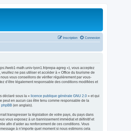
Inscription
Connexion
ttps://web1-math.univ-lyon1.fr/prepa-agreg »), vous acceptez
euillez ne pas utiliser et accéder à « Office du tourisme de
nous vous conseillons de vérifier régulièrement par vous-
ptez d’être légalement responsable des conditions modifiées et
ns déclaré sous la «
licence publique générale GNU 2.0
» et qui
ed ne peut en aucun cas être tenu comme responsable de la
de phpBB
(en anglais).
ait transgresser la législation de votre pays, du pays dans
vous vous exposez à un bannissement immédiat et définitif et
strée afin d’aider au renforcement de ces conditions. Vous
t et message à n’importe quel moment si nous estimons cela