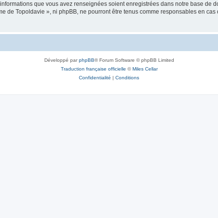
es informations que vous avez renseignées soient enregistrées dans notre base de 
isme de Topoldavie », ni phpBB, ne pourront être tenus comme responsables en cas 
Développé par
phpBB
® Forum Software © phpBB Limited
Traduction française officielle
©
Miles Cellar
Confidentialité
|
Conditions