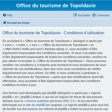
Office du tourisme de Topoldavie
FAQ
Inscription
Connexion
Accueil du forum
Office du tourisme de Topoldavie - Conditions d’utilisation
En accédant à « Office du tourisme de Topoldavie » (désigné ci-après par
« nous », « notre », « nos », « Office du tourisme de Topoldavie » et
« https://web1-math.univ-lyon1.fr/prepa-agreg »), vous acceptez d’être
légalement responsable des conditions suivantes. Si vous n’acceptez pas
d’être légalement responsable de toutes les conditions suivantes, veuillez ne
pas utiliser et accéder à « Office du tourisme de Topoldavie ». Nous pouvons
modifier ces conditions à n’importe quel moment et nous essaierons de vous
informer de ces modifications, bien que nous vous conseillons de vérifier
régulièrement par vous-même. En effet, si vous continuez à participer à
« Office du tourisme de Topoldavie » après que des modifications aient été
effectuées, vous acceptez d’être légalement responsable des conditions
modifiées et mises à jour.
Nos forums sont développés par phpBB (désignés ci-après par « logiciel
phpBB » et « phpBB Limited ») qui est un logiciel de forum de discussions
déclaré sous la «
licence publique générale GNU 2.0
» et qui peut être
téléchargé sur
le site de phpBB
(en anglais). Le logiciel phpBB a pour seul but
de faciliter les discussions sur internet et phpBB Limited ne peut en aucun cas