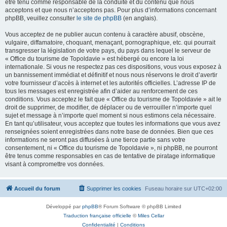
être tenu comme responsable de la conduite et du contenu que nous
acceptons et que nous n’acceptons pas. Pour plus d’informations concernant
phpBB, veuillez consulter
le site de phpBB
(en anglais).
Vous acceptez de ne publier aucun contenu à caractère abusif, obscène,
vulgaire, diffamatoire, choquant, menaçant, pornographique, etc. qui pourrait
transgresser la législation de votre pays, du pays dans lequel le serveur de
« Office du tourisme de Topoldavie » est hébergé ou encore la loi
internationale. Si vous ne respectez pas ces dispositions, vous vous exposez à
un bannissement immédiat et définitif et nous nous réservons le droit d’avertir
votre fournisseur d’accès à internet et les autorités officielles. L’adresse IP de
tous les messages est enregistrée afin d’aider au renforcement de ces
conditions. Vous acceptez le fait que « Office du tourisme de Topoldavie » ait le
droit de supprimer, de modifier, de déplacer ou de verrouiller n’importe quel
sujet et message à n’importe quel moment si nous estimons cela nécessaire.
En tant qu’utilisateur, vous acceptez que toutes les informations que vous avez
renseignées soient enregistrées dans notre base de données. Bien que ces
informations ne seront pas diffusées à une tierce partie sans votre
consentement, ni « Office du tourisme de Topoldavie », ni phpBB, ne pourront
être tenus comme responsables en cas de tentative de piratage informatique
visant à compromettre vos données.
Accueil du forum
Supprimer les cookies
Fuseau horaire sur
UTC+02:00
Développé par
phpBB
® Forum Software © phpBB Limited
Traduction française officielle
©
Miles Cellar
Confidentialité
|
Conditions