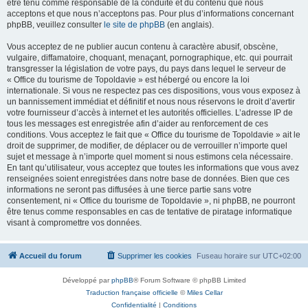
être tenu comme responsable de la conduite et du contenu que nous
acceptons et que nous n’acceptons pas. Pour plus d’informations concernant
phpBB, veuillez consulter
le site de phpBB
(en anglais).
Vous acceptez de ne publier aucun contenu à caractère abusif, obscène,
vulgaire, diffamatoire, choquant, menaçant, pornographique, etc. qui pourrait
transgresser la législation de votre pays, du pays dans lequel le serveur de
« Office du tourisme de Topoldavie » est hébergé ou encore la loi
internationale. Si vous ne respectez pas ces dispositions, vous vous exposez à
un bannissement immédiat et définitif et nous nous réservons le droit d’avertir
votre fournisseur d’accès à internet et les autorités officielles. L’adresse IP de
tous les messages est enregistrée afin d’aider au renforcement de ces
conditions. Vous acceptez le fait que « Office du tourisme de Topoldavie » ait le
droit de supprimer, de modifier, de déplacer ou de verrouiller n’importe quel
sujet et message à n’importe quel moment si nous estimons cela nécessaire.
En tant qu’utilisateur, vous acceptez que toutes les informations que vous avez
renseignées soient enregistrées dans notre base de données. Bien que ces
informations ne seront pas diffusées à une tierce partie sans votre
consentement, ni « Office du tourisme de Topoldavie », ni phpBB, ne pourront
être tenus comme responsables en cas de tentative de piratage informatique
visant à compromettre vos données.
Accueil du forum
Supprimer les cookies
Fuseau horaire sur
UTC+02:00
Développé par
phpBB
® Forum Software © phpBB Limited
Traduction française officielle
©
Miles Cellar
Confidentialité
|
Conditions