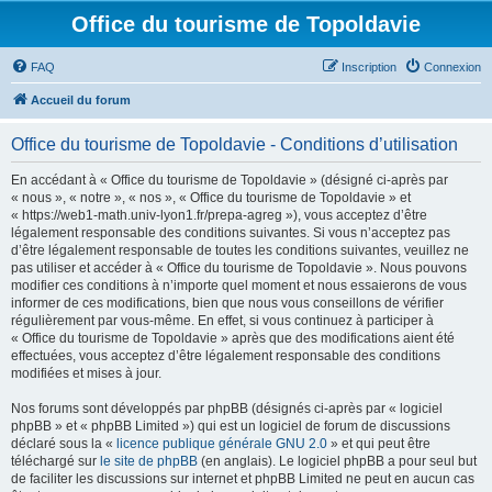
Office du tourisme de Topoldavie
FAQ
Inscription
Connexion
Accueil du forum
Office du tourisme de Topoldavie - Conditions d’utilisation
En accédant à « Office du tourisme de Topoldavie » (désigné ci-après par
« nous », « notre », « nos », « Office du tourisme de Topoldavie » et
« https://web1-math.univ-lyon1.fr/prepa-agreg »), vous acceptez d’être
légalement responsable des conditions suivantes. Si vous n’acceptez pas
d’être légalement responsable de toutes les conditions suivantes, veuillez ne
pas utiliser et accéder à « Office du tourisme de Topoldavie ». Nous pouvons
modifier ces conditions à n’importe quel moment et nous essaierons de vous
informer de ces modifications, bien que nous vous conseillons de vérifier
régulièrement par vous-même. En effet, si vous continuez à participer à
« Office du tourisme de Topoldavie » après que des modifications aient été
effectuées, vous acceptez d’être légalement responsable des conditions
modifiées et mises à jour.
Nos forums sont développés par phpBB (désignés ci-après par « logiciel
phpBB » et « phpBB Limited ») qui est un logiciel de forum de discussions
déclaré sous la «
licence publique générale GNU 2.0
» et qui peut être
téléchargé sur
le site de phpBB
(en anglais). Le logiciel phpBB a pour seul but
de faciliter les discussions sur internet et phpBB Limited ne peut en aucun cas