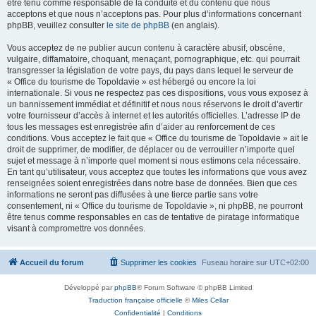
être tenu comme responsable de la conduite et du contenu que nous
acceptons et que nous n’acceptons pas. Pour plus d’informations concernant
phpBB, veuillez consulter
le site de phpBB
(en anglais).
Vous acceptez de ne publier aucun contenu à caractère abusif, obscène,
vulgaire, diffamatoire, choquant, menaçant, pornographique, etc. qui pourrait
transgresser la législation de votre pays, du pays dans lequel le serveur de
« Office du tourisme de Topoldavie » est hébergé ou encore la loi
internationale. Si vous ne respectez pas ces dispositions, vous vous exposez à
un bannissement immédiat et définitif et nous nous réservons le droit d’avertir
votre fournisseur d’accès à internet et les autorités officielles. L’adresse IP de
tous les messages est enregistrée afin d’aider au renforcement de ces
conditions. Vous acceptez le fait que « Office du tourisme de Topoldavie » ait le
droit de supprimer, de modifier, de déplacer ou de verrouiller n’importe quel
sujet et message à n’importe quel moment si nous estimons cela nécessaire.
En tant qu’utilisateur, vous acceptez que toutes les informations que vous avez
renseignées soient enregistrées dans notre base de données. Bien que ces
informations ne seront pas diffusées à une tierce partie sans votre
consentement, ni « Office du tourisme de Topoldavie », ni phpBB, ne pourront
être tenus comme responsables en cas de tentative de piratage informatique
visant à compromettre vos données.
Accueil du forum
Supprimer les cookies
Fuseau horaire sur
UTC+02:00
Développé par
phpBB
® Forum Software © phpBB Limited
Traduction française officielle
©
Miles Cellar
Confidentialité
|
Conditions