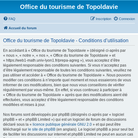
Office du tourisme de Topoldavie
FAQ
Inscription
Connexion
Accueil du forum
Office du tourisme de Topoldavie - Conditions d’utilisation
En accédant à « Office du tourisme de Topoldavie » (désigné ci-après par
« nous », « notre », « nos », « Office du tourisme de Topoldavie » et
« https://web1-math.univ-lyon1.fr/prepa-agreg »), vous acceptez d’être
légalement responsable des conditions suivantes. Si vous n’acceptez pas
d’être légalement responsable de toutes les conditions suivantes, veuillez ne
pas utiliser et accéder à « Office du tourisme de Topoldavie ». Nous pouvons
modifier ces conditions à n’importe quel moment et nous essaierons de vous
informer de ces modifications, bien que nous vous conseillons de vérifier
régulièrement par vous-même. En effet, si vous continuez à participer à
« Office du tourisme de Topoldavie » après que des modifications aient été
effectuées, vous acceptez d’être légalement responsable des conditions
modifiées et mises à jour.
Nos forums sont développés par phpBB (désignés ci-après par « logiciel
phpBB » et « phpBB Limited ») qui est un logiciel de forum de discussions
déclaré sous la «
licence publique générale GNU 2.0
» et qui peut être
téléchargé sur
le site de phpBB
(en anglais). Le logiciel phpBB a pour seul but
de faciliter les discussions sur internet et phpBB Limited ne peut en aucun cas