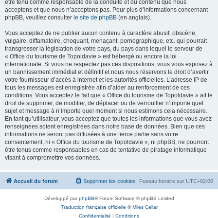
être tenu comme responsable de la conduite et du contenu que nous
acceptons et que nous n’acceptons pas. Pour plus d’informations concernant
phpBB, veuillez consulter
le site de phpBB
(en anglais).
Vous acceptez de ne publier aucun contenu à caractère abusif, obscène,
vulgaire, diffamatoire, choquant, menaçant, pornographique, etc. qui pourrait
transgresser la législation de votre pays, du pays dans lequel le serveur de
« Office du tourisme de Topoldavie » est hébergé ou encore la loi
internationale. Si vous ne respectez pas ces dispositions, vous vous exposez à
un bannissement immédiat et définitif et nous nous réservons le droit d’avertir
votre fournisseur d’accès à internet et les autorités officielles. L’adresse IP de
tous les messages est enregistrée afin d’aider au renforcement de ces
conditions. Vous acceptez le fait que « Office du tourisme de Topoldavie » ait le
droit de supprimer, de modifier, de déplacer ou de verrouiller n’importe quel
sujet et message à n’importe quel moment si nous estimons cela nécessaire.
En tant qu’utilisateur, vous acceptez que toutes les informations que vous avez
renseignées soient enregistrées dans notre base de données. Bien que ces
informations ne seront pas diffusées à une tierce partie sans votre
consentement, ni « Office du tourisme de Topoldavie », ni phpBB, ne pourront
être tenus comme responsables en cas de tentative de piratage informatique
visant à compromettre vos données.
Accueil du forum
Supprimer les cookies
Fuseau horaire sur
UTC+02:00
Développé par
phpBB
® Forum Software © phpBB Limited
Traduction française officielle
©
Miles Cellar
Confidentialité
|
Conditions