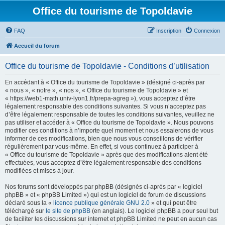
Office du tourisme de Topoldavie
FAQ
Inscription
Connexion
Accueil du forum
Office du tourisme de Topoldavie - Conditions d’utilisation
En accédant à « Office du tourisme de Topoldavie » (désigné ci-après par
« nous », « notre », « nos », « Office du tourisme de Topoldavie » et
« https://web1-math.univ-lyon1.fr/prepa-agreg »), vous acceptez d’être
légalement responsable des conditions suivantes. Si vous n’acceptez pas
d’être légalement responsable de toutes les conditions suivantes, veuillez ne
pas utiliser et accéder à « Office du tourisme de Topoldavie ». Nous pouvons
modifier ces conditions à n’importe quel moment et nous essaierons de vous
informer de ces modifications, bien que nous vous conseillons de vérifier
régulièrement par vous-même. En effet, si vous continuez à participer à
« Office du tourisme de Topoldavie » après que des modifications aient été
effectuées, vous acceptez d’être légalement responsable des conditions
modifiées et mises à jour.
Nos forums sont développés par phpBB (désignés ci-après par « logiciel
phpBB » et « phpBB Limited ») qui est un logiciel de forum de discussions
déclaré sous la «
licence publique générale GNU 2.0
» et qui peut être
téléchargé sur
le site de phpBB
(en anglais). Le logiciel phpBB a pour seul but
de faciliter les discussions sur internet et phpBB Limited ne peut en aucun cas