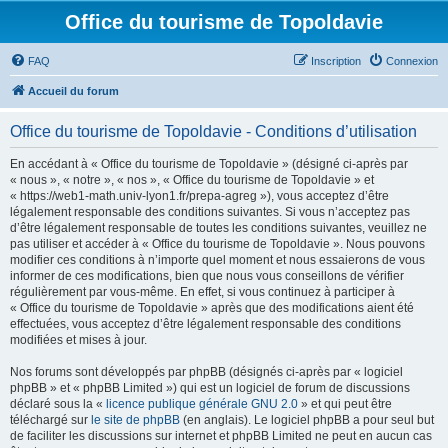
Office du tourisme de Topoldavie
FAQ
Inscription
Connexion
Accueil du forum
Office du tourisme de Topoldavie - Conditions d’utilisation
En accédant à « Office du tourisme de Topoldavie » (désigné ci-après par
« nous », « notre », « nos », « Office du tourisme de Topoldavie » et
« https://web1-math.univ-lyon1.fr/prepa-agreg »), vous acceptez d’être
légalement responsable des conditions suivantes. Si vous n’acceptez pas
d’être légalement responsable de toutes les conditions suivantes, veuillez ne
pas utiliser et accéder à « Office du tourisme de Topoldavie ». Nous pouvons
modifier ces conditions à n’importe quel moment et nous essaierons de vous
informer de ces modifications, bien que nous vous conseillons de vérifier
régulièrement par vous-même. En effet, si vous continuez à participer à
« Office du tourisme de Topoldavie » après que des modifications aient été
effectuées, vous acceptez d’être légalement responsable des conditions
modifiées et mises à jour.
Nos forums sont développés par phpBB (désignés ci-après par « logiciel
phpBB » et « phpBB Limited ») qui est un logiciel de forum de discussions
déclaré sous la «
licence publique générale GNU 2.0
» et qui peut être
téléchargé sur
le site de phpBB
(en anglais). Le logiciel phpBB a pour seul but
de faciliter les discussions sur internet et phpBB Limited ne peut en aucun cas