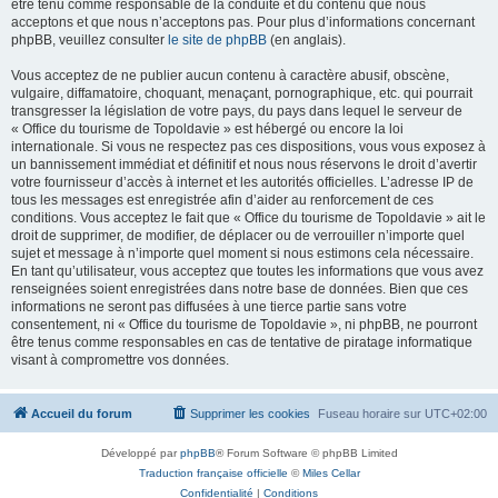
être tenu comme responsable de la conduite et du contenu que nous
acceptons et que nous n’acceptons pas. Pour plus d’informations concernant
phpBB, veuillez consulter
le site de phpBB
(en anglais).
Vous acceptez de ne publier aucun contenu à caractère abusif, obscène,
vulgaire, diffamatoire, choquant, menaçant, pornographique, etc. qui pourrait
transgresser la législation de votre pays, du pays dans lequel le serveur de
« Office du tourisme de Topoldavie » est hébergé ou encore la loi
internationale. Si vous ne respectez pas ces dispositions, vous vous exposez à
un bannissement immédiat et définitif et nous nous réservons le droit d’avertir
votre fournisseur d’accès à internet et les autorités officielles. L’adresse IP de
tous les messages est enregistrée afin d’aider au renforcement de ces
conditions. Vous acceptez le fait que « Office du tourisme de Topoldavie » ait le
droit de supprimer, de modifier, de déplacer ou de verrouiller n’importe quel
sujet et message à n’importe quel moment si nous estimons cela nécessaire.
En tant qu’utilisateur, vous acceptez que toutes les informations que vous avez
renseignées soient enregistrées dans notre base de données. Bien que ces
informations ne seront pas diffusées à une tierce partie sans votre
consentement, ni « Office du tourisme de Topoldavie », ni phpBB, ne pourront
être tenus comme responsables en cas de tentative de piratage informatique
visant à compromettre vos données.
Accueil du forum
Supprimer les cookies
Fuseau horaire sur
UTC+02:00
Développé par
phpBB
® Forum Software © phpBB Limited
Traduction française officielle
©
Miles Cellar
Confidentialité
|
Conditions