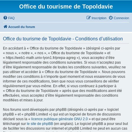
Office du tourisme de Topoldavie
FAQ
Inscription
Connexion
Accueil du forum
Office du tourisme de Topoldavie - Conditions d’utilisation
En accédant à « Office du tourisme de Topoldavie » (désigné ci-après par
« nous », « notre », « nos », « Office du tourisme de Topoldavie » et
« https://web1-math.univ-lyon1.fr/prepa-agreg »), vous acceptez d’être
légalement responsable des conditions suivantes. Si vous n’acceptez pas
d’être légalement responsable de toutes les conditions suivantes, veuillez ne
pas utiliser et accéder à « Office du tourisme de Topoldavie ». Nous pouvons
modifier ces conditions à n’importe quel moment et nous essaierons de vous
informer de ces modifications, bien que nous vous conseillons de vérifier
régulièrement par vous-même. En effet, si vous continuez à participer à
« Office du tourisme de Topoldavie » après que des modifications aient été
effectuées, vous acceptez d’être légalement responsable des conditions
modifiées et mises à jour.
Nos forums sont développés par phpBB (désignés ci-après par « logiciel
phpBB » et « phpBB Limited ») qui est un logiciel de forum de discussions
déclaré sous la «
licence publique générale GNU 2.0
» et qui peut être
téléchargé sur
le site de phpBB
(en anglais). Le logiciel phpBB a pour seul but
de faciliter les discussions sur internet et phpBB Limited ne peut en aucun cas