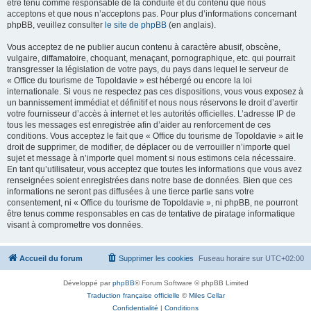
être tenu comme responsable de la conduite et du contenu que nous
acceptons et que nous n’acceptons pas. Pour plus d’informations concernant
phpBB, veuillez consulter
le site de phpBB
(en anglais).
Vous acceptez de ne publier aucun contenu à caractère abusif, obscène,
vulgaire, diffamatoire, choquant, menaçant, pornographique, etc. qui pourrait
transgresser la législation de votre pays, du pays dans lequel le serveur de
« Office du tourisme de Topoldavie » est hébergé ou encore la loi
internationale. Si vous ne respectez pas ces dispositions, vous vous exposez à
un bannissement immédiat et définitif et nous nous réservons le droit d’avertir
votre fournisseur d’accès à internet et les autorités officielles. L’adresse IP de
tous les messages est enregistrée afin d’aider au renforcement de ces
conditions. Vous acceptez le fait que « Office du tourisme de Topoldavie » ait le
droit de supprimer, de modifier, de déplacer ou de verrouiller n’importe quel
sujet et message à n’importe quel moment si nous estimons cela nécessaire.
En tant qu’utilisateur, vous acceptez que toutes les informations que vous avez
renseignées soient enregistrées dans notre base de données. Bien que ces
informations ne seront pas diffusées à une tierce partie sans votre
consentement, ni « Office du tourisme de Topoldavie », ni phpBB, ne pourront
être tenus comme responsables en cas de tentative de piratage informatique
visant à compromettre vos données.
Accueil du forum
Supprimer les cookies
Fuseau horaire sur
UTC+02:00
Développé par
phpBB
® Forum Software © phpBB Limited
Traduction française officielle
©
Miles Cellar
Confidentialité
|
Conditions