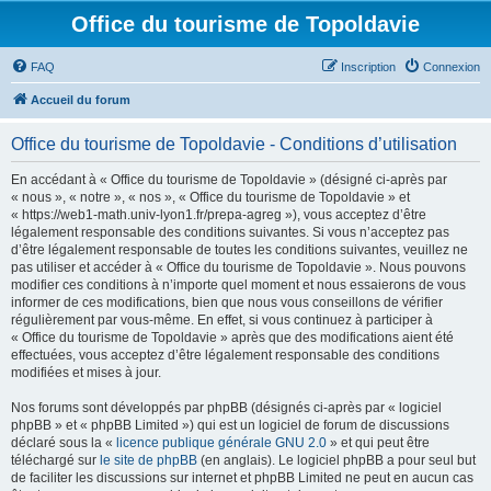
Office du tourisme de Topoldavie
FAQ
Inscription
Connexion
Accueil du forum
Office du tourisme de Topoldavie - Conditions d’utilisation
En accédant à « Office du tourisme de Topoldavie » (désigné ci-après par
« nous », « notre », « nos », « Office du tourisme de Topoldavie » et
« https://web1-math.univ-lyon1.fr/prepa-agreg »), vous acceptez d’être
légalement responsable des conditions suivantes. Si vous n’acceptez pas
d’être légalement responsable de toutes les conditions suivantes, veuillez ne
pas utiliser et accéder à « Office du tourisme de Topoldavie ». Nous pouvons
modifier ces conditions à n’importe quel moment et nous essaierons de vous
informer de ces modifications, bien que nous vous conseillons de vérifier
régulièrement par vous-même. En effet, si vous continuez à participer à
« Office du tourisme de Topoldavie » après que des modifications aient été
effectuées, vous acceptez d’être légalement responsable des conditions
modifiées et mises à jour.
Nos forums sont développés par phpBB (désignés ci-après par « logiciel
phpBB » et « phpBB Limited ») qui est un logiciel de forum de discussions
déclaré sous la «
licence publique générale GNU 2.0
» et qui peut être
téléchargé sur
le site de phpBB
(en anglais). Le logiciel phpBB a pour seul but
de faciliter les discussions sur internet et phpBB Limited ne peut en aucun cas