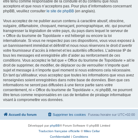
être tenu comme responsable de la conduite et du contenu que nous
acceptons et que nous n’acceptons pas. Pour plus d’informations concernant
phpBB, veuillez consulter
le site de phpBB
(en anglais).
Vous acceptez de ne publier aucun contenu à caractère abusif, obscène,
vulgaire, diffamatoire, choquant, menaçant, pornographique, etc. qui pourrait
transgresser la législation de votre pays, du pays dans lequel le serveur de
« Office du tourisme de Topoldavie » est hébergé ou encore la loi
internationale. Si vous ne respectez pas ces dispositions, vous vous exposez à
un bannissement immédiat et définitif et nous nous réservons le droit d’avertir
votre fournisseur d’accès à internet et les autorités officielles. L’adresse IP de
tous les messages est enregistrée afin d’aider au renforcement de ces
conditions. Vous acceptez le fait que « Office du tourisme de Topoldavie » ait le
droit de supprimer, de modifier, de déplacer ou de verrouiller n’importe quel
sujet et message à n’importe quel moment si nous estimons cela nécessaire.
En tant qu’utilisateur, vous acceptez que toutes les informations que vous avez
renseignées soient enregistrées dans notre base de données. Bien que ces
informations ne seront pas diffusées à une tierce partie sans votre
consentement, ni « Office du tourisme de Topoldavie », ni phpBB, ne pourront
être tenus comme responsables en cas de tentative de piratage informatique
visant à compromettre vos données.
Accueil du forum
Supprimer les cookies
Fuseau horaire sur
UTC+02:00
Développé par
phpBB
® Forum Software © phpBB Limited
Traduction française officielle
©
Miles Cellar
Confidentialité
|
Conditions