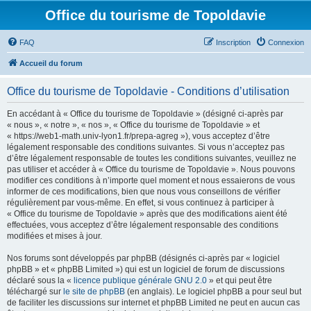
Office du tourisme de Topoldavie
FAQ
Inscription
Connexion
Accueil du forum
Office du tourisme de Topoldavie - Conditions d’utilisation
En accédant à « Office du tourisme de Topoldavie » (désigné ci-après par
« nous », « notre », « nos », « Office du tourisme de Topoldavie » et
« https://web1-math.univ-lyon1.fr/prepa-agreg »), vous acceptez d’être
légalement responsable des conditions suivantes. Si vous n’acceptez pas
d’être légalement responsable de toutes les conditions suivantes, veuillez ne
pas utiliser et accéder à « Office du tourisme de Topoldavie ». Nous pouvons
modifier ces conditions à n’importe quel moment et nous essaierons de vous
informer de ces modifications, bien que nous vous conseillons de vérifier
régulièrement par vous-même. En effet, si vous continuez à participer à
« Office du tourisme de Topoldavie » après que des modifications aient été
effectuées, vous acceptez d’être légalement responsable des conditions
modifiées et mises à jour.
Nos forums sont développés par phpBB (désignés ci-après par « logiciel
phpBB » et « phpBB Limited ») qui est un logiciel de forum de discussions
déclaré sous la «
licence publique générale GNU 2.0
» et qui peut être
téléchargé sur
le site de phpBB
(en anglais). Le logiciel phpBB a pour seul but
de faciliter les discussions sur internet et phpBB Limited ne peut en aucun cas