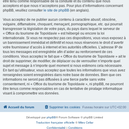
être tenu comme responsable de la conduite et du contenu que nous
acceptons et que nous n’acceptons pas. Pour plus d’informations concernant
phpBB, veuillez consulter
le site de phpBB
(en anglais).
Vous acceptez de ne publier aucun contenu à caractère abusif, obscène,
vulgaire, diffamatoire, choquant, menaçant, pornographique, etc. qui pourrait
transgresser la législation de votre pays, du pays dans lequel le serveur de
« Office du tourisme de Topoldavie » est hébergé ou encore la loi
internationale. Si vous ne respectez pas ces dispositions, vous vous exposez à
un bannissement immédiat et définitif et nous nous réservons le droit d’avertir
votre fournisseur d’accès à internet et les autorités officielles. L’adresse IP de
tous les messages est enregistrée afin d’aider au renforcement de ces
conditions. Vous acceptez le fait que « Office du tourisme de Topoldavie » ait le
droit de supprimer, de modifier, de déplacer ou de verrouiller n’importe quel
sujet et message à n’importe quel moment si nous estimons cela nécessaire.
En tant qu’utilisateur, vous acceptez que toutes les informations que vous avez
renseignées soient enregistrées dans notre base de données. Bien que ces
informations ne seront pas diffusées à une tierce partie sans votre
consentement, ni « Office du tourisme de Topoldavie », ni phpBB, ne pourront
être tenus comme responsables en cas de tentative de piratage informatique
visant à compromettre vos données.
Accueil du forum
Supprimer les cookies
Fuseau horaire sur
UTC+02:00
Développé par
phpBB
® Forum Software © phpBB Limited
Traduction française officielle
©
Miles Cellar
Confidentialité
|
Conditions