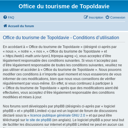
Office du tourisme de Topoldavie
FAQ
Inscription
Connexion
Accueil du forum
Office du tourisme de Topoldavie - Conditions d’utilisation
En accédant à « Office du tourisme de Topoldavie » (désigné ci-après par
« nous », « notre », « nos », « Office du tourisme de Topoldavie » et
« https://web1-math.univ-lyon1.fr/prepa-agreg »), vous acceptez d’être
légalement responsable des conditions suivantes. Si vous n’acceptez pas
d’être légalement responsable de toutes les conditions suivantes, veuillez ne
pas utiliser et accéder à « Office du tourisme de Topoldavie ». Nous pouvons
modifier ces conditions à n’importe quel moment et nous essaierons de vous
informer de ces modifications, bien que nous vous conseillons de vérifier
régulièrement par vous-même. En effet, si vous continuez à participer à
« Office du tourisme de Topoldavie » après que des modifications aient été
effectuées, vous acceptez d’être légalement responsable des conditions
modifiées et mises à jour.
Nos forums sont développés par phpBB (désignés ci-après par « logiciel
phpBB » et « phpBB Limited ») qui est un logiciel de forum de discussions
déclaré sous la «
licence publique générale GNU 2.0
» et qui peut être
téléchargé sur
le site de phpBB
(en anglais). Le logiciel phpBB a pour seul but
de faciliter les discussions sur internet et phpBB Limited ne peut en aucun cas