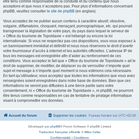
être tenu comme responsable de la conduite et du contenu que nous
acceptons et que nous n’acceptons pas. Pour plus d’informations concernant
phpBB, veuillez consulter
le site de phpBB
(en anglais).
Vous acceptez de ne publier aucun contenu à caractère abusif, obscène,
vulgaire, diffamatoire, choquant, menaçant, pornographique, etc. qui pourrait
transgresser la législation de votre pays, du pays dans lequel le serveur de
« Office du tourisme de Topoldavie » est hébergé ou encore la loi
internationale. Si vous ne respectez pas ces dispositions, vous vous exposez à
un bannissement immédiat et définitif et nous nous réservons le droit d’avertir
votre fournisseur d’accès à internet et les autorités officielles. L’adresse IP de
tous les messages est enregistrée afin d’aider au renforcement de ces
conditions. Vous acceptez le fait que « Office du tourisme de Topoldavie » ait le
droit de supprimer, de modifier, de déplacer ou de verrouiller n’importe quel
sujet et message à n’importe quel moment si nous estimons cela nécessaire.
En tant qu’utilisateur, vous acceptez que toutes les informations que vous avez
renseignées soient enregistrées dans notre base de données. Bien que ces
informations ne seront pas diffusées à une tierce partie sans votre
consentement, ni « Office du tourisme de Topoldavie », ni phpBB, ne pourront
être tenus comme responsables en cas de tentative de piratage informatique
visant à compromettre vos données.
Accueil du forum
Supprimer les cookies
Fuseau horaire sur
UTC+02:00
Développé par
phpBB
® Forum Software © phpBB Limited
Traduction française officielle
©
Miles Cellar
Confidentialité
|
Conditions