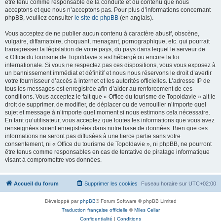
être tenu comme responsable de la conduite et du contenu que nous
acceptons et que nous n’acceptons pas. Pour plus d’informations concernant
phpBB, veuillez consulter
le site de phpBB
(en anglais).
Vous acceptez de ne publier aucun contenu à caractère abusif, obscène,
vulgaire, diffamatoire, choquant, menaçant, pornographique, etc. qui pourrait
transgresser la législation de votre pays, du pays dans lequel le serveur de
« Office du tourisme de Topoldavie » est hébergé ou encore la loi
internationale. Si vous ne respectez pas ces dispositions, vous vous exposez à
un bannissement immédiat et définitif et nous nous réservons le droit d’avertir
votre fournisseur d’accès à internet et les autorités officielles. L’adresse IP de
tous les messages est enregistrée afin d’aider au renforcement de ces
conditions. Vous acceptez le fait que « Office du tourisme de Topoldavie » ait le
droit de supprimer, de modifier, de déplacer ou de verrouiller n’importe quel
sujet et message à n’importe quel moment si nous estimons cela nécessaire.
En tant qu’utilisateur, vous acceptez que toutes les informations que vous avez
renseignées soient enregistrées dans notre base de données. Bien que ces
informations ne seront pas diffusées à une tierce partie sans votre
consentement, ni « Office du tourisme de Topoldavie », ni phpBB, ne pourront
être tenus comme responsables en cas de tentative de piratage informatique
visant à compromettre vos données.
Accueil du forum
Supprimer les cookies
Fuseau horaire sur
UTC+02:00
Développé par
phpBB
® Forum Software © phpBB Limited
Traduction française officielle
©
Miles Cellar
Confidentialité
|
Conditions