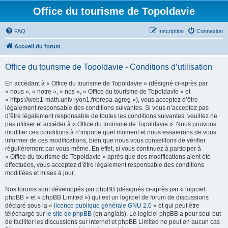
Office du tourisme de Topoldavie
FAQ
Inscription
Connexion
Accueil du forum
Office du tourisme de Topoldavie - Conditions d’utilisation
En accédant à « Office du tourisme de Topoldavie » (désigné ci-après par
« nous », « notre », « nos », « Office du tourisme de Topoldavie » et
« https://web1-math.univ-lyon1.fr/prepa-agreg »), vous acceptez d’être
légalement responsable des conditions suivantes. Si vous n’acceptez pas
d’être légalement responsable de toutes les conditions suivantes, veuillez ne
pas utiliser et accéder à « Office du tourisme de Topoldavie ». Nous pouvons
modifier ces conditions à n’importe quel moment et nous essaierons de vous
informer de ces modifications, bien que nous vous conseillons de vérifier
régulièrement par vous-même. En effet, si vous continuez à participer à
« Office du tourisme de Topoldavie » après que des modifications aient été
effectuées, vous acceptez d’être légalement responsable des conditions
modifiées et mises à jour.
Nos forums sont développés par phpBB (désignés ci-après par « logiciel
phpBB » et « phpBB Limited ») qui est un logiciel de forum de discussions
déclaré sous la «
licence publique générale GNU 2.0
» et qui peut être
téléchargé sur
le site de phpBB
(en anglais). Le logiciel phpBB a pour seul but
de faciliter les discussions sur internet et phpBB Limited ne peut en aucun cas