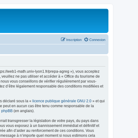
Inscription
Connexion
ttps://web1-math.univ-lyon1.fr/prepa-agreg »), vous acceptez
euillez ne pas utiliser et accéder à « Office du tourisme de
nous vous conseillons de vérifier régulièrement par vous-
ptez d’être légalement responsable des conditions modifiées et
ns déclaré sous la «
licence publique générale GNU 2.0
» et qui
ed ne peut en aucun cas être tenu comme responsable de la
de phpBB
(en anglais).
ait transgresser la législation de votre pays, du pays dans
vous vous exposez à un bannissement immédiat et définitif et
strée afin d’aider au renforcement de ces conditions. Vous
t et message à n’importe quel moment si nous estimons cela