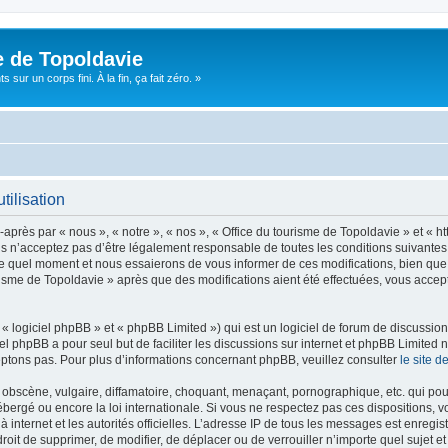
e de Topoldavie
sur un corps fini. À la fin, ça fait zéro. »
tilisation
après par « nous », « notre », « nos », « Office du tourisme de Topoldavie » et « h
 n’acceptez pas d’être légalement responsable de toutes les conditions suivantes, v
e quel moment et nous essaierons de vous informer de ces modifications, bien que 
ourisme de Topoldavie » après que des modifications aient été effectuées, vous acce
 logiciel phpBB » et « phpBB Limited ») qui est un logiciel de forum de discussio
iel phpBB a pour seul but de faciliter les discussions sur internet et phpBB Limit
ptons pas. Pour plus d’informations concernant phpBB, veuillez consulter
le site 
obscène, vulgaire, diffamatoire, choquant, menaçant, pornographique, etc. qui pourr
ébergé ou encore la loi internationale. Si vous ne respectez pas ces dispositions, 
 à internet et les autorités officielles. L’adresse IP de tous les messages est enregi
e droit de supprimer, de modifier, de déplacer ou de verrouiller n’importe quel suje