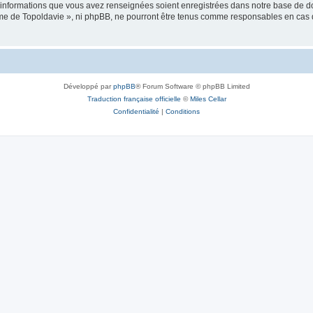
es informations que vous avez renseignées soient enregistrées dans notre base de 
isme de Topoldavie », ni phpBB, ne pourront être tenus comme responsables en cas 
Développé par
phpBB
® Forum Software © phpBB Limited
Traduction française officielle
©
Miles Cellar
Confidentialité
|
Conditions