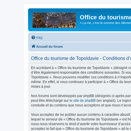
Office du tourism
« La vie, c'est la somme des éléments 
FAQ
Accueil du forum
Office du tourisme de Topoldavie - Conditions d’u
En accédant à « Office du tourisme de Topoldavie » (désigné ci-
d’être légalement responsable des conditions suivantes. Si vous
Topoldavie ». Nous pouvons modifier ces conditions à n’import
même. En effet, si vous continuez à participer à « Office du t
mises à jour.
Nos forums sont développés par phpBB (désignés ci-après par «
peut être téléchargé sur
le site de phpBB
(en anglais). Le logic
conduite et du contenu que nous acceptons et que nous n’acce
Vous acceptez de ne publier aucun contenu à caractère abusif, 
lequel le serveur de « Office du tourisme de Topoldavie » est h
nous nous réservons le droit d’avertir votre fournisseur d’accès
acceptez le fait que « Office du tourisme de Topoldavie » ait l