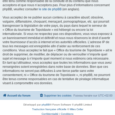
être tenu comme responsable de la conduite et du contenu que nous
acceptons et que nous n’acceptons pas. Pour plus d’informations concernant
phpBB, veuillez consulter
le site de phpBB
(en anglais).
Vous acceptez de ne publier aucun contenu à caractère abusif, obscène,
vulgaire, diffamatoire, choquant, menaçant, pornographique, etc. qui pourrait
transgresser la législation de votre pays, du pays dans lequel le serveur de
« Office du tourisme de Topoldavie » est hébergé ou encore la loi
internationale. Si vous ne respectez pas ces dispositions, vous vous exposez à
un bannissement immédiat et définitif et nous nous réservons le droit d’avertir
votre fournisseur d’accès à internet et les autorités officielles. L’adresse IP de
tous les messages est enregistrée afin d’aider au renforcement de ces
conditions. Vous acceptez le fait que « Office du tourisme de Topoldavie » ait le
droit de supprimer, de modifier, de déplacer ou de verrouiller n’importe quel
sujet et message à n’importe quel moment si nous estimons cela nécessaire.
En tant qu’utilisateur, vous acceptez que toutes les informations que vous avez
renseignées soient enregistrées dans notre base de données. Bien que ces
informations ne seront pas diffusées à une tierce partie sans votre
consentement, ni « Office du tourisme de Topoldavie », ni phpBB, ne pourront
être tenus comme responsables en cas de tentative de piratage informatique
visant à compromettre vos données.
Accueil du forum
Supprimer les cookies
Fuseau horaire sur
UTC+02:00
Développé par
phpBB
® Forum Software © phpBB Limited
Traduction française officielle
©
Miles Cellar
Confidentialité
|
Conditions