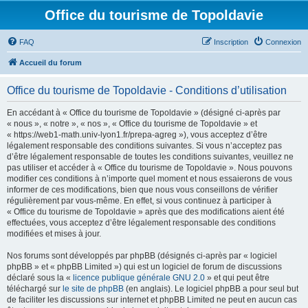
Office du tourisme de Topoldavie
FAQ
Inscription
Connexion
Accueil du forum
Office du tourisme de Topoldavie - Conditions d’utilisation
En accédant à « Office du tourisme de Topoldavie » (désigné ci-après par
« nous », « notre », « nos », « Office du tourisme de Topoldavie » et
« https://web1-math.univ-lyon1.fr/prepa-agreg »), vous acceptez d’être
légalement responsable des conditions suivantes. Si vous n’acceptez pas
d’être légalement responsable de toutes les conditions suivantes, veuillez ne
pas utiliser et accéder à « Office du tourisme de Topoldavie ». Nous pouvons
modifier ces conditions à n’importe quel moment et nous essaierons de vous
informer de ces modifications, bien que nous vous conseillons de vérifier
régulièrement par vous-même. En effet, si vous continuez à participer à
« Office du tourisme de Topoldavie » après que des modifications aient été
effectuées, vous acceptez d’être légalement responsable des conditions
modifiées et mises à jour.
Nos forums sont développés par phpBB (désignés ci-après par « logiciel
phpBB » et « phpBB Limited ») qui est un logiciel de forum de discussions
déclaré sous la «
licence publique générale GNU 2.0
» et qui peut être
téléchargé sur
le site de phpBB
(en anglais). Le logiciel phpBB a pour seul but
de faciliter les discussions sur internet et phpBB Limited ne peut en aucun cas