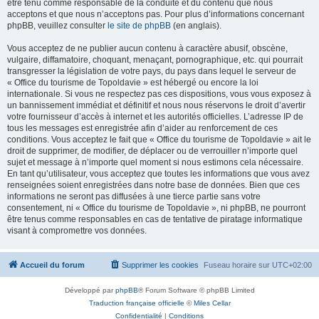
être tenu comme responsable de la conduite et du contenu que nous
acceptons et que nous n’acceptons pas. Pour plus d’informations concernant
phpBB, veuillez consulter
le site de phpBB
(en anglais).
Vous acceptez de ne publier aucun contenu à caractère abusif, obscène,
vulgaire, diffamatoire, choquant, menaçant, pornographique, etc. qui pourrait
transgresser la législation de votre pays, du pays dans lequel le serveur de
« Office du tourisme de Topoldavie » est hébergé ou encore la loi
internationale. Si vous ne respectez pas ces dispositions, vous vous exposez à
un bannissement immédiat et définitif et nous nous réservons le droit d’avertir
votre fournisseur d’accès à internet et les autorités officielles. L’adresse IP de
tous les messages est enregistrée afin d’aider au renforcement de ces
conditions. Vous acceptez le fait que « Office du tourisme de Topoldavie » ait le
droit de supprimer, de modifier, de déplacer ou de verrouiller n’importe quel
sujet et message à n’importe quel moment si nous estimons cela nécessaire.
En tant qu’utilisateur, vous acceptez que toutes les informations que vous avez
renseignées soient enregistrées dans notre base de données. Bien que ces
informations ne seront pas diffusées à une tierce partie sans votre
consentement, ni « Office du tourisme de Topoldavie », ni phpBB, ne pourront
être tenus comme responsables en cas de tentative de piratage informatique
visant à compromettre vos données.
Accueil du forum
Supprimer les cookies
Fuseau horaire sur
UTC+02:00
Développé par
phpBB
® Forum Software © phpBB Limited
Traduction française officielle
©
Miles Cellar
Confidentialité
|
Conditions