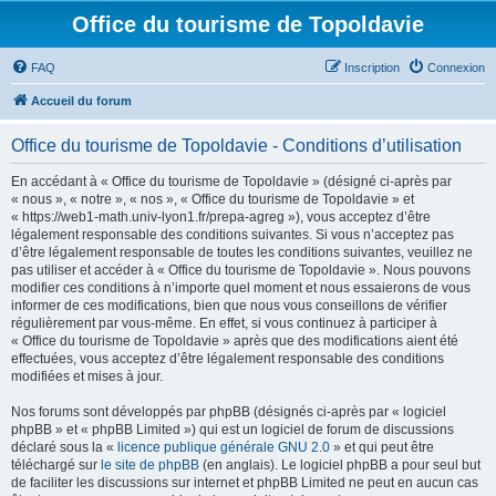
Office du tourisme de Topoldavie
FAQ
Inscription
Connexion
Accueil du forum
Office du tourisme de Topoldavie - Conditions d’utilisation
En accédant à « Office du tourisme de Topoldavie » (désigné ci-après par
« nous », « notre », « nos », « Office du tourisme de Topoldavie » et
« https://web1-math.univ-lyon1.fr/prepa-agreg »), vous acceptez d’être
légalement responsable des conditions suivantes. Si vous n’acceptez pas
d’être légalement responsable de toutes les conditions suivantes, veuillez ne
pas utiliser et accéder à « Office du tourisme de Topoldavie ». Nous pouvons
modifier ces conditions à n’importe quel moment et nous essaierons de vous
informer de ces modifications, bien que nous vous conseillons de vérifier
régulièrement par vous-même. En effet, si vous continuez à participer à
« Office du tourisme de Topoldavie » après que des modifications aient été
effectuées, vous acceptez d’être légalement responsable des conditions
modifiées et mises à jour.
Nos forums sont développés par phpBB (désignés ci-après par « logiciel
phpBB » et « phpBB Limited ») qui est un logiciel de forum de discussions
déclaré sous la «
licence publique générale GNU 2.0
» et qui peut être
téléchargé sur
le site de phpBB
(en anglais). Le logiciel phpBB a pour seul but
de faciliter les discussions sur internet et phpBB Limited ne peut en aucun cas