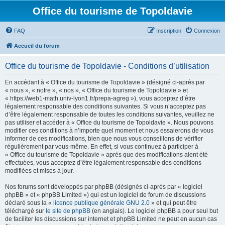
Office du tourisme de Topoldavie
FAQ
Inscription
Connexion
Accueil du forum
Office du tourisme de Topoldavie - Conditions d’utilisation
En accédant à « Office du tourisme de Topoldavie » (désigné ci-après par
« nous », « notre », « nos », « Office du tourisme de Topoldavie » et
« https://web1-math.univ-lyon1.fr/prepa-agreg »), vous acceptez d’être
légalement responsable des conditions suivantes. Si vous n’acceptez pas
d’être légalement responsable de toutes les conditions suivantes, veuillez ne
pas utiliser et accéder à « Office du tourisme de Topoldavie ». Nous pouvons
modifier ces conditions à n’importe quel moment et nous essaierons de vous
informer de ces modifications, bien que nous vous conseillons de vérifier
régulièrement par vous-même. En effet, si vous continuez à participer à
« Office du tourisme de Topoldavie » après que des modifications aient été
effectuées, vous acceptez d’être légalement responsable des conditions
modifiées et mises à jour.
Nos forums sont développés par phpBB (désignés ci-après par « logiciel
phpBB » et « phpBB Limited ») qui est un logiciel de forum de discussions
déclaré sous la «
licence publique générale GNU 2.0
» et qui peut être
téléchargé sur
le site de phpBB
(en anglais). Le logiciel phpBB a pour seul but
de faciliter les discussions sur internet et phpBB Limited ne peut en aucun cas