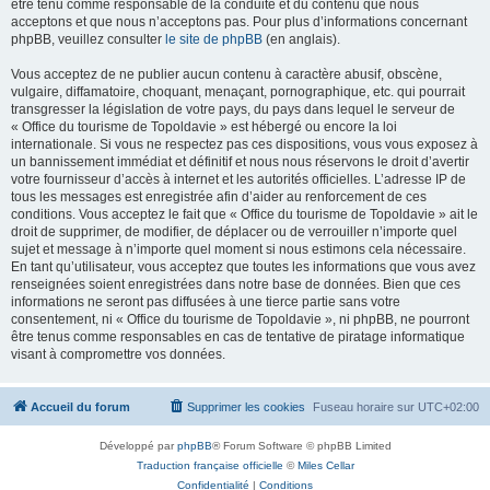
être tenu comme responsable de la conduite et du contenu que nous
acceptons et que nous n’acceptons pas. Pour plus d’informations concernant
phpBB, veuillez consulter
le site de phpBB
(en anglais).
Vous acceptez de ne publier aucun contenu à caractère abusif, obscène,
vulgaire, diffamatoire, choquant, menaçant, pornographique, etc. qui pourrait
transgresser la législation de votre pays, du pays dans lequel le serveur de
« Office du tourisme de Topoldavie » est hébergé ou encore la loi
internationale. Si vous ne respectez pas ces dispositions, vous vous exposez à
un bannissement immédiat et définitif et nous nous réservons le droit d’avertir
votre fournisseur d’accès à internet et les autorités officielles. L’adresse IP de
tous les messages est enregistrée afin d’aider au renforcement de ces
conditions. Vous acceptez le fait que « Office du tourisme de Topoldavie » ait le
droit de supprimer, de modifier, de déplacer ou de verrouiller n’importe quel
sujet et message à n’importe quel moment si nous estimons cela nécessaire.
En tant qu’utilisateur, vous acceptez que toutes les informations que vous avez
renseignées soient enregistrées dans notre base de données. Bien que ces
informations ne seront pas diffusées à une tierce partie sans votre
consentement, ni « Office du tourisme de Topoldavie », ni phpBB, ne pourront
être tenus comme responsables en cas de tentative de piratage informatique
visant à compromettre vos données.
Accueil du forum
Supprimer les cookies
Fuseau horaire sur
UTC+02:00
Développé par
phpBB
® Forum Software © phpBB Limited
Traduction française officielle
©
Miles Cellar
Confidentialité
|
Conditions