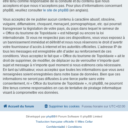
être tenu comme responsable de la conduite et du contenu que nous
acceptons et que nous n’acceptons pas. Pour plus d’informations concernant
phpBB, veuillez consulter
le site de phpBB
(en anglais).
Vous acceptez de ne publier aucun contenu à caractère abusif, obscène,
vulgaire, diffamatoire, choquant, menaçant, pornographique, etc. qui pourrait
transgresser la législation de votre pays, du pays dans lequel le serveur de
« Office du tourisme de Topoldavie » est hébergé ou encore la loi
internationale. Si vous ne respectez pas ces dispositions, vous vous exposez à
un bannissement immédiat et définitif et nous nous réservons le droit d’avertir
votre fournisseur d’accès à internet et les autorités officielles. L’adresse IP de
tous les messages est enregistrée afin d’aider au renforcement de ces
conditions. Vous acceptez le fait que « Office du tourisme de Topoldavie » ait le
droit de supprimer, de modifier, de déplacer ou de verrouiller n’importe quel
sujet et message à n’importe quel moment si nous estimons cela nécessaire.
En tant qu’utilisateur, vous acceptez que toutes les informations que vous avez
renseignées soient enregistrées dans notre base de données. Bien que ces
informations ne seront pas diffusées à une tierce partie sans votre
consentement, ni « Office du tourisme de Topoldavie », ni phpBB, ne pourront
être tenus comme responsables en cas de tentative de piratage informatique
visant à compromettre vos données.
Accueil du forum
Supprimer les cookies
Fuseau horaire sur
UTC+02:00
Développé par
phpBB
® Forum Software © phpBB Limited
Traduction française officielle
©
Miles Cellar
Confidentialité
|
Conditions