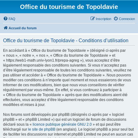
Office du tourisme de Topoldavie
FAQ
Inscription
Connexion
Accueil du forum
Office du tourisme de Topoldavie - Conditions d’utilisation
En accédant à « Office du tourisme de Topoldavie » (désigné ci-après par
« nous », « notre », « nos », « Office du tourisme de Topoldavie » et
« https://web1-math.univ-lyon1.fr/prepa-agreg »), vous acceptez d’être
légalement responsable des conditions suivantes. Si vous n’acceptez pas
d’être légalement responsable de toutes les conditions suivantes, veuillez ne
pas utiliser et accéder à « Office du tourisme de Topoldavie ». Nous pouvons
modifier ces conditions à n’importe quel moment et nous essaierons de vous
informer de ces modifications, bien que nous vous conseillons de vérifier
régulièrement par vous-même. En effet, si vous continuez à participer à
« Office du tourisme de Topoldavie » après que des modifications aient été
effectuées, vous acceptez d’être légalement responsable des conditions
modifiées et mises à jour.
Nos forums sont développés par phpBB (désignés ci-après par « logiciel
phpBB » et « phpBB Limited ») qui est un logiciel de forum de discussions
déclaré sous la «
licence publique générale GNU 2.0
» et qui peut être
téléchargé sur
le site de phpBB
(en anglais). Le logiciel phpBB a pour seul but
de faciliter les discussions sur internet et phpBB Limited ne peut en aucun cas