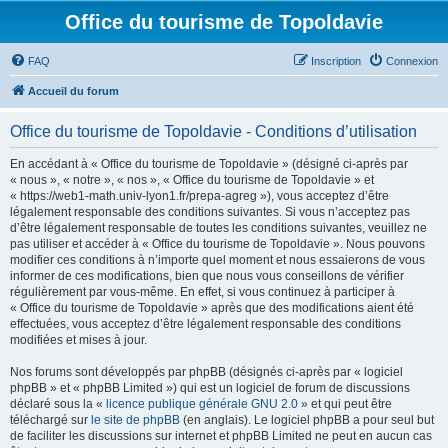
Office du tourisme de Topoldavie
FAQ
Inscription
Connexion
Accueil du forum
Office du tourisme de Topoldavie - Conditions d’utilisation
En accédant à « Office du tourisme de Topoldavie » (désigné ci-après par
« nous », « notre », « nos », « Office du tourisme de Topoldavie » et
« https://web1-math.univ-lyon1.fr/prepa-agreg »), vous acceptez d’être
légalement responsable des conditions suivantes. Si vous n’acceptez pas
d’être légalement responsable de toutes les conditions suivantes, veuillez ne
pas utiliser et accéder à « Office du tourisme de Topoldavie ». Nous pouvons
modifier ces conditions à n’importe quel moment et nous essaierons de vous
informer de ces modifications, bien que nous vous conseillons de vérifier
régulièrement par vous-même. En effet, si vous continuez à participer à
« Office du tourisme de Topoldavie » après que des modifications aient été
effectuées, vous acceptez d’être légalement responsable des conditions
modifiées et mises à jour.
Nos forums sont développés par phpBB (désignés ci-après par « logiciel
phpBB » et « phpBB Limited ») qui est un logiciel de forum de discussions
déclaré sous la «
licence publique générale GNU 2.0
» et qui peut être
téléchargé sur
le site de phpBB
(en anglais). Le logiciel phpBB a pour seul but
de faciliter les discussions sur internet et phpBB Limited ne peut en aucun cas