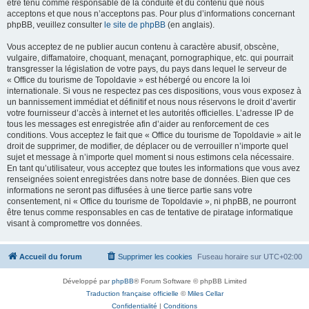
être tenu comme responsable de la conduite et du contenu que nous
acceptons et que nous n’acceptons pas. Pour plus d’informations concernant
phpBB, veuillez consulter
le site de phpBB
(en anglais).
Vous acceptez de ne publier aucun contenu à caractère abusif, obscène,
vulgaire, diffamatoire, choquant, menaçant, pornographique, etc. qui pourrait
transgresser la législation de votre pays, du pays dans lequel le serveur de
« Office du tourisme de Topoldavie » est hébergé ou encore la loi
internationale. Si vous ne respectez pas ces dispositions, vous vous exposez à
un bannissement immédiat et définitif et nous nous réservons le droit d’avertir
votre fournisseur d’accès à internet et les autorités officielles. L’adresse IP de
tous les messages est enregistrée afin d’aider au renforcement de ces
conditions. Vous acceptez le fait que « Office du tourisme de Topoldavie » ait le
droit de supprimer, de modifier, de déplacer ou de verrouiller n’importe quel
sujet et message à n’importe quel moment si nous estimons cela nécessaire.
En tant qu’utilisateur, vous acceptez que toutes les informations que vous avez
renseignées soient enregistrées dans notre base de données. Bien que ces
informations ne seront pas diffusées à une tierce partie sans votre
consentement, ni « Office du tourisme de Topoldavie », ni phpBB, ne pourront
être tenus comme responsables en cas de tentative de piratage informatique
visant à compromettre vos données.
Accueil du forum
Supprimer les cookies
Fuseau horaire sur
UTC+02:00
Développé par
phpBB
® Forum Software © phpBB Limited
Traduction française officielle
©
Miles Cellar
Confidentialité
|
Conditions