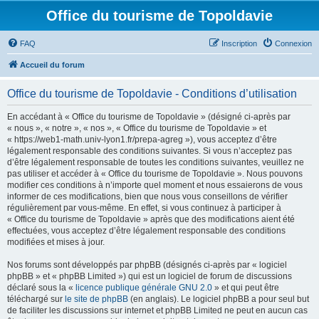
Office du tourisme de Topoldavie
FAQ
Inscription
Connexion
Accueil du forum
Office du tourisme de Topoldavie - Conditions d’utilisation
En accédant à « Office du tourisme de Topoldavie » (désigné ci-après par
« nous », « notre », « nos », « Office du tourisme de Topoldavie » et
« https://web1-math.univ-lyon1.fr/prepa-agreg »), vous acceptez d’être
légalement responsable des conditions suivantes. Si vous n’acceptez pas
d’être légalement responsable de toutes les conditions suivantes, veuillez ne
pas utiliser et accéder à « Office du tourisme de Topoldavie ». Nous pouvons
modifier ces conditions à n’importe quel moment et nous essaierons de vous
informer de ces modifications, bien que nous vous conseillons de vérifier
régulièrement par vous-même. En effet, si vous continuez à participer à
« Office du tourisme de Topoldavie » après que des modifications aient été
effectuées, vous acceptez d’être légalement responsable des conditions
modifiées et mises à jour.
Nos forums sont développés par phpBB (désignés ci-après par « logiciel
phpBB » et « phpBB Limited ») qui est un logiciel de forum de discussions
déclaré sous la «
licence publique générale GNU 2.0
» et qui peut être
téléchargé sur
le site de phpBB
(en anglais). Le logiciel phpBB a pour seul but
de faciliter les discussions sur internet et phpBB Limited ne peut en aucun cas