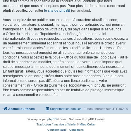
être tenu comme responsable de la conduite et du contenu que nous
acceptons et que nous n’acceptons pas. Pour plus d’informations concernant
phpBB, veuillez consulter
le site de phpBB
(en anglais).
Vous acceptez de ne publier aucun contenu à caractère abusif, obscène,
vulgaire, diffamatoire, choquant, menaçant, pornographique, etc. qui pourrait
transgresser la législation de votre pays, du pays dans lequel le serveur de
« Office du tourisme de Topoldavie » est hébergé ou encore la loi
internationale. Si vous ne respectez pas ces dispositions, vous vous exposez à
un bannissement immédiat et définitif et nous nous réservons le droit d’avertir
votre fournisseur d’accès à internet et les autorités officielles. L’adresse IP de
tous les messages est enregistrée afin d’aider au renforcement de ces
conditions. Vous acceptez le fait que « Office du tourisme de Topoldavie » ait le
droit de supprimer, de modifier, de déplacer ou de verrouiller n’importe quel
sujet et message à n’importe quel moment si nous estimons cela nécessaire.
En tant qu’utilisateur, vous acceptez que toutes les informations que vous avez
renseignées soient enregistrées dans notre base de données. Bien que ces
informations ne seront pas diffusées à une tierce partie sans votre
consentement, ni « Office du tourisme de Topoldavie », ni phpBB, ne pourront
être tenus comme responsables en cas de tentative de piratage informatique
visant à compromettre vos données.
Accueil du forum
Supprimer les cookies
Fuseau horaire sur
UTC+02:00
Développé par
phpBB
® Forum Software © phpBB Limited
Traduction française officielle
©
Miles Cellar
Confidentialité
|
Conditions