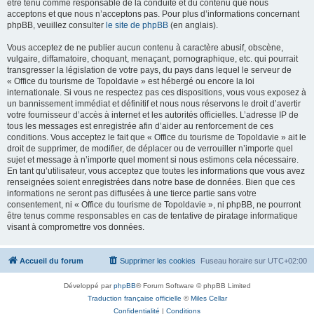
être tenu comme responsable de la conduite et du contenu que nous
acceptons et que nous n’acceptons pas. Pour plus d’informations concernant
phpBB, veuillez consulter
le site de phpBB
(en anglais).
Vous acceptez de ne publier aucun contenu à caractère abusif, obscène,
vulgaire, diffamatoire, choquant, menaçant, pornographique, etc. qui pourrait
transgresser la législation de votre pays, du pays dans lequel le serveur de
« Office du tourisme de Topoldavie » est hébergé ou encore la loi
internationale. Si vous ne respectez pas ces dispositions, vous vous exposez à
un bannissement immédiat et définitif et nous nous réservons le droit d’avertir
votre fournisseur d’accès à internet et les autorités officielles. L’adresse IP de
tous les messages est enregistrée afin d’aider au renforcement de ces
conditions. Vous acceptez le fait que « Office du tourisme de Topoldavie » ait le
droit de supprimer, de modifier, de déplacer ou de verrouiller n’importe quel
sujet et message à n’importe quel moment si nous estimons cela nécessaire.
En tant qu’utilisateur, vous acceptez que toutes les informations que vous avez
renseignées soient enregistrées dans notre base de données. Bien que ces
informations ne seront pas diffusées à une tierce partie sans votre
consentement, ni « Office du tourisme de Topoldavie », ni phpBB, ne pourront
être tenus comme responsables en cas de tentative de piratage informatique
visant à compromettre vos données.
Accueil du forum
Supprimer les cookies
Fuseau horaire sur
UTC+02:00
Développé par
phpBB
® Forum Software © phpBB Limited
Traduction française officielle
©
Miles Cellar
Confidentialité
|
Conditions