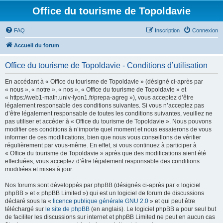
Office du tourisme de Topoldavie
FAQ
Inscription
Connexion
Accueil du forum
Office du tourisme de Topoldavie - Conditions d’utilisation
En accédant à « Office du tourisme de Topoldavie » (désigné ci-après par
« nous », « notre », « nos », « Office du tourisme de Topoldavie » et
« https://web1-math.univ-lyon1.fr/prepa-agreg »), vous acceptez d’être
légalement responsable des conditions suivantes. Si vous n’acceptez pas
d’être légalement responsable de toutes les conditions suivantes, veuillez ne
pas utiliser et accéder à « Office du tourisme de Topoldavie ». Nous pouvons
modifier ces conditions à n’importe quel moment et nous essaierons de vous
informer de ces modifications, bien que nous vous conseillons de vérifier
régulièrement par vous-même. En effet, si vous continuez à participer à
« Office du tourisme de Topoldavie » après que des modifications aient été
effectuées, vous acceptez d’être légalement responsable des conditions
modifiées et mises à jour.
Nos forums sont développés par phpBB (désignés ci-après par « logiciel
phpBB » et « phpBB Limited ») qui est un logiciel de forum de discussions
déclaré sous la «
licence publique générale GNU 2.0
» et qui peut être
téléchargé sur
le site de phpBB
(en anglais). Le logiciel phpBB a pour seul but
de faciliter les discussions sur internet et phpBB Limited ne peut en aucun cas