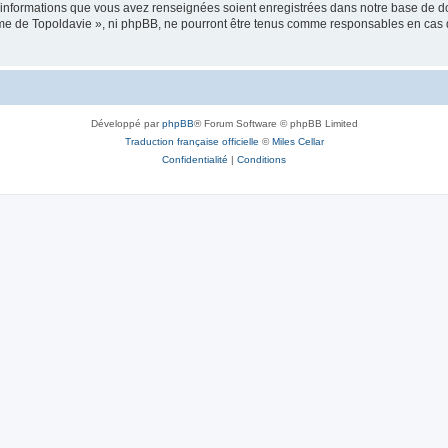
es informations que vous avez renseignées soient enregistrées dans notre base de 
isme de Topoldavie », ni phpBB, ne pourront être tenus comme responsables en cas 
Développé par
phpBB
® Forum Software © phpBB Limited
Traduction française officielle
©
Miles Cellar
Confidentialité
|
Conditions