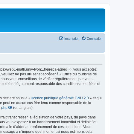
Inscription
Connexion
ttps://web1-math.univ-lyon1.fr/prepa-agreg »), vous acceptez
euillez ne pas utiliser et accéder à « Office du tourisme de
nous vous conseillons de vérifier régulièrement par vous-
ptez d’être légalement responsable des conditions modifiées et
ns déclaré sous la «
licence publique générale GNU 2.0
» et qui
ed ne peut en aucun cas être tenu comme responsable de la
de phpBB
(en anglais).
ait transgresser la législation de votre pays, du pays dans
vous vous exposez à un bannissement immédiat et définitif et
strée afin d’aider au renforcement de ces conditions. Vous
t et message à n’importe quel moment si nous estimons cela