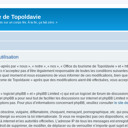
e de Topoldavie
sur un corps fini. À la fin, ça fait zéro. »
tilisation
après par « nous », « notre », « nos », « Office du tourisme de Topoldavie » et « h
 n’acceptez pas d’être légalement responsable de toutes les conditions suivantes, v
e quel moment et nous essaierons de vous informer de ces modifications, bien que 
ourisme de Topoldavie » après que des modifications aient été effectuées, vous acce
 logiciel phpBB » et « phpBB Limited ») qui est un logiciel de forum de discussio
iel phpBB a pour seul but de faciliter les discussions sur internet et phpBB Limit
ptons pas. Pour plus d’informations concernant phpBB, veuillez consulter
le site 
obscène, vulgaire, diffamatoire, choquant, menaçant, pornographique, etc. qui pourr
ébergé ou encore la loi internationale. Si vous ne respectez pas ces dispositions, 
 à internet et les autorités officielles. L’adresse IP de tous les messages est enregi
e droit de supprimer, de modifier, de déplacer ou de verrouiller n’importe quel suje