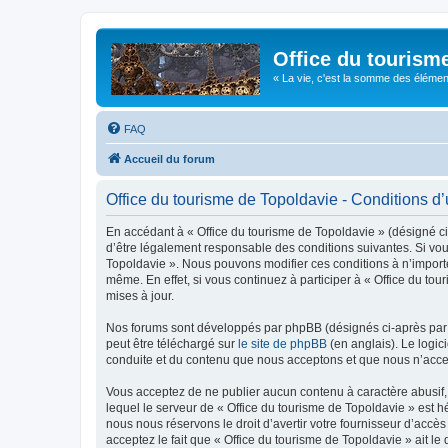
Office du tourism
« La vie, c'est la somme des éléments 
FAQ
Accueil du forum
Office du tourisme de Topoldavie - Conditions d’u
En accédant à « Office du tourisme de Topoldavie » (désigné ci-
d’être légalement responsable des conditions suivantes. Si vous
Topoldavie ». Nous pouvons modifier ces conditions à n’import
même. En effet, si vous continuez à participer à « Office du t
mises à jour.
Nos forums sont développés par phpBB (désignés ci-après par «
peut être téléchargé sur
le site de phpBB
(en anglais). Le logic
conduite et du contenu que nous acceptons et que nous n’acce
Vous acceptez de ne publier aucun contenu à caractère abusif, 
lequel le serveur de « Office du tourisme de Topoldavie » est h
nous nous réservons le droit d’avertir votre fournisseur d’accès
acceptez le fait que « Office du tourisme de Topoldavie » ait l