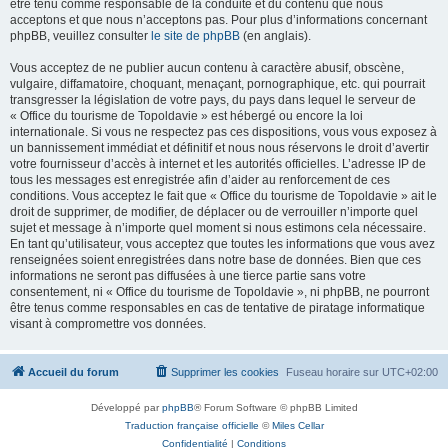
être tenu comme responsable de la conduite et du contenu que nous
acceptons et que nous n’acceptons pas. Pour plus d’informations concernant
phpBB, veuillez consulter
le site de phpBB
(en anglais).
Vous acceptez de ne publier aucun contenu à caractère abusif, obscène,
vulgaire, diffamatoire, choquant, menaçant, pornographique, etc. qui pourrait
transgresser la législation de votre pays, du pays dans lequel le serveur de
« Office du tourisme de Topoldavie » est hébergé ou encore la loi
internationale. Si vous ne respectez pas ces dispositions, vous vous exposez à
un bannissement immédiat et définitif et nous nous réservons le droit d’avertir
votre fournisseur d’accès à internet et les autorités officielles. L’adresse IP de
tous les messages est enregistrée afin d’aider au renforcement de ces
conditions. Vous acceptez le fait que « Office du tourisme de Topoldavie » ait le
droit de supprimer, de modifier, de déplacer ou de verrouiller n’importe quel
sujet et message à n’importe quel moment si nous estimons cela nécessaire.
En tant qu’utilisateur, vous acceptez que toutes les informations que vous avez
renseignées soient enregistrées dans notre base de données. Bien que ces
informations ne seront pas diffusées à une tierce partie sans votre
consentement, ni « Office du tourisme de Topoldavie », ni phpBB, ne pourront
être tenus comme responsables en cas de tentative de piratage informatique
visant à compromettre vos données.
Accueil du forum
Supprimer les cookies
Fuseau horaire sur
UTC+02:00
Développé par
phpBB
® Forum Software © phpBB Limited
Traduction française officielle
©
Miles Cellar
Confidentialité
|
Conditions