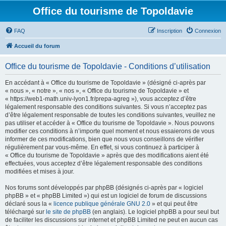
Office du tourisme de Topoldavie
FAQ
Inscription
Connexion
Accueil du forum
Office du tourisme de Topoldavie - Conditions d’utilisation
En accédant à « Office du tourisme de Topoldavie » (désigné ci-après par
« nous », « notre », « nos », « Office du tourisme de Topoldavie » et
« https://web1-math.univ-lyon1.fr/prepa-agreg »), vous acceptez d’être
légalement responsable des conditions suivantes. Si vous n’acceptez pas
d’être légalement responsable de toutes les conditions suivantes, veuillez ne
pas utiliser et accéder à « Office du tourisme de Topoldavie ». Nous pouvons
modifier ces conditions à n’importe quel moment et nous essaierons de vous
informer de ces modifications, bien que nous vous conseillons de vérifier
régulièrement par vous-même. En effet, si vous continuez à participer à
« Office du tourisme de Topoldavie » après que des modifications aient été
effectuées, vous acceptez d’être légalement responsable des conditions
modifiées et mises à jour.
Nos forums sont développés par phpBB (désignés ci-après par « logiciel
phpBB » et « phpBB Limited ») qui est un logiciel de forum de discussions
déclaré sous la «
licence publique générale GNU 2.0
» et qui peut être
téléchargé sur
le site de phpBB
(en anglais). Le logiciel phpBB a pour seul but
de faciliter les discussions sur internet et phpBB Limited ne peut en aucun cas