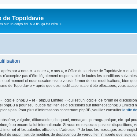
e de Topoldavie
sur un corps fini. À la fin, ça fait zéro. »
tilisation
après par « nous », « notre », « nos », « Office du tourisme de Topoldavie » et « h
 n’acceptez pas d’être légalement responsable de toutes les conditions suivantes, v
e quel moment et nous essaierons de vous informer de ces modifications, bien que 
ourisme de Topoldavie » après que des modifications aient été effectuées, vous acce
 logiciel phpBB » et « phpBB Limited ») qui est un logiciel de forum de discussio
iel phpBB a pour seul but de faciliter les discussions sur internet et phpBB Limit
ptons pas. Pour plus d’informations concernant phpBB, veuillez consulter
le site 
obscène, vulgaire, diffamatoire, choquant, menaçant, pornographique, etc. qui pourr
ébergé ou encore la loi internationale. Si vous ne respectez pas ces dispositions, 
 à internet et les autorités officielles. L’adresse IP de tous les messages est enregi
e droit de supprimer, de modifier, de déplacer ou de verrouiller n’importe quel suje