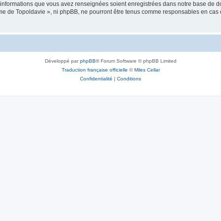
es informations que vous avez renseignées soient enregistrées dans notre base de 
isme de Topoldavie », ni phpBB, ne pourront être tenus comme responsables en cas 
Développé par
phpBB
® Forum Software © phpBB Limited
Traduction française officielle
©
Miles Cellar
Confidentialité
|
Conditions