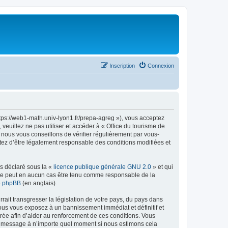
Inscription
Connexion
ttps://web1-math.univ-lyon1.fr/prepa-agreg »), vous acceptez
euillez ne pas utiliser et accéder à « Office du tourisme de
nous vous conseillons de vérifier régulièrement par vous-
ptez d’être légalement responsable des conditions modifiées et
ns déclaré sous la «
licence publique générale GNU 2.0
» et qui
ed ne peut en aucun cas être tenu comme responsable de la
de phpBB
(en anglais).
ait transgresser la législation de votre pays, du pays dans
vous vous exposez à un bannissement immédiat et définitif et
strée afin d’aider au renforcement de ces conditions. Vous
t et message à n’importe quel moment si nous estimons cela