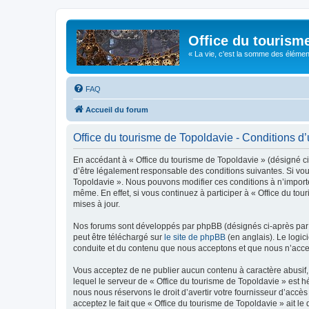
Office du tourism
« La vie, c'est la somme des éléments 
FAQ
Accueil du forum
Office du tourisme de Topoldavie - Conditions d’u
En accédant à « Office du tourisme de Topoldavie » (désigné ci-
d’être légalement responsable des conditions suivantes. Si vous
Topoldavie ». Nous pouvons modifier ces conditions à n’import
même. En effet, si vous continuez à participer à « Office du t
mises à jour.
Nos forums sont développés par phpBB (désignés ci-après par «
peut être téléchargé sur
le site de phpBB
(en anglais). Le logic
conduite et du contenu que nous acceptons et que nous n’acce
Vous acceptez de ne publier aucun contenu à caractère abusif, 
lequel le serveur de « Office du tourisme de Topoldavie » est h
nous nous réservons le droit d’avertir votre fournisseur d’accès
acceptez le fait que « Office du tourisme de Topoldavie » ait l