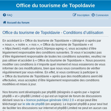
Office du tourisme de Topoldavie
FAQ
Inscription
Connexion
Accueil du forum
Office du tourisme de Topoldavie - Conditions d’utilisation
En accédant à « Office du tourisme de Topoldavie » (désigné ci-après par
« nous », « notre », « nos », « Office du tourisme de Topoldavie » et
« https://web1-math.univ-lyon1.fr/prepa-agreg »), vous acceptez d’être
légalement responsable des conditions suivantes. Si vous n’acceptez pas
d’être légalement responsable de toutes les conditions suivantes, veuillez ne
pas utiliser et accéder à « Office du tourisme de Topoldavie ». Nous pouvons
modifier ces conditions à n’importe quel moment et nous essaierons de vous
informer de ces modifications, bien que nous vous conseillons de vérifier
régulièrement par vous-même. En effet, si vous continuez à participer à
« Office du tourisme de Topoldavie » après que des modifications aient été
effectuées, vous acceptez d’être légalement responsable des conditions
modifiées et mises à jour.
Nos forums sont développés par phpBB (désignés ci-après par « logiciel
phpBB » et « phpBB Limited ») qui est un logiciel de forum de discussions
déclaré sous la «
licence publique générale GNU 2.0
» et qui peut être
téléchargé sur
le site de phpBB
(en anglais). Le logiciel phpBB a pour seul but
de faciliter les discussions sur internet et phpBB Limited ne peut en aucun cas