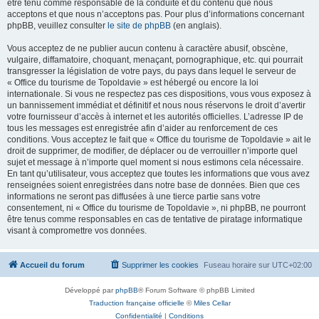
être tenu comme responsable de la conduite et du contenu que nous
acceptons et que nous n’acceptons pas. Pour plus d’informations concernant
phpBB, veuillez consulter
le site de phpBB
(en anglais).
Vous acceptez de ne publier aucun contenu à caractère abusif, obscène,
vulgaire, diffamatoire, choquant, menaçant, pornographique, etc. qui pourrait
transgresser la législation de votre pays, du pays dans lequel le serveur de
« Office du tourisme de Topoldavie » est hébergé ou encore la loi
internationale. Si vous ne respectez pas ces dispositions, vous vous exposez à
un bannissement immédiat et définitif et nous nous réservons le droit d’avertir
votre fournisseur d’accès à internet et les autorités officielles. L’adresse IP de
tous les messages est enregistrée afin d’aider au renforcement de ces
conditions. Vous acceptez le fait que « Office du tourisme de Topoldavie » ait le
droit de supprimer, de modifier, de déplacer ou de verrouiller n’importe quel
sujet et message à n’importe quel moment si nous estimons cela nécessaire.
En tant qu’utilisateur, vous acceptez que toutes les informations que vous avez
renseignées soient enregistrées dans notre base de données. Bien que ces
informations ne seront pas diffusées à une tierce partie sans votre
consentement, ni « Office du tourisme de Topoldavie », ni phpBB, ne pourront
être tenus comme responsables en cas de tentative de piratage informatique
visant à compromettre vos données.
Accueil du forum
Supprimer les cookies
Fuseau horaire sur
UTC+02:00
Développé par
phpBB
® Forum Software © phpBB Limited
Traduction française officielle
©
Miles Cellar
Confidentialité
|
Conditions