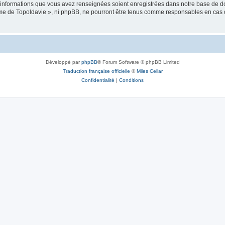
es informations que vous avez renseignées soient enregistrées dans notre base de 
isme de Topoldavie », ni phpBB, ne pourront être tenus comme responsables en cas 
Développé par
phpBB
® Forum Software © phpBB Limited
Traduction française officielle
©
Miles Cellar
Confidentialité
|
Conditions