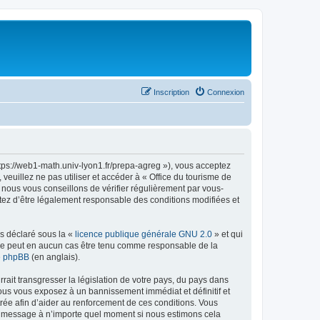
Inscription
Connexion
ttps://web1-math.univ-lyon1.fr/prepa-agreg »), vous acceptez
euillez ne pas utiliser et accéder à « Office du tourisme de
nous vous conseillons de vérifier régulièrement par vous-
ptez d’être légalement responsable des conditions modifiées et
ns déclaré sous la «
licence publique générale GNU 2.0
» et qui
ed ne peut en aucun cas être tenu comme responsable de la
de phpBB
(en anglais).
ait transgresser la législation de votre pays, du pays dans
vous vous exposez à un bannissement immédiat et définitif et
strée afin d’aider au renforcement de ces conditions. Vous
t et message à n’importe quel moment si nous estimons cela