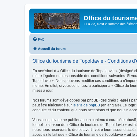
Office du tourism
« La vie, c'est la somme des éléments 
FAQ
Accueil du forum
Office du tourisme de Topoldavie - Conditions d’u
En accédant à « Office du tourisme de Topoldavie » (désigné ci-
d’être légalement responsable des conditions suivantes. Si vous
Topoldavie ». Nous pouvons modifier ces conditions à n’import
même. En effet, si vous continuez à participer à « Office du t
mises à jour.
Nos forums sont développés par phpBB (désignés ci-après par «
peut être téléchargé sur
le site de phpBB
(en anglais). Le logic
conduite et du contenu que nous acceptons et que nous n’acce
Vous acceptez de ne publier aucun contenu à caractère abusif, 
lequel le serveur de « Office du tourisme de Topoldavie » est h
nous nous réservons le droit d’avertir votre fournisseur d’accès
acceptez le fait que « Office du tourisme de Topoldavie » ait l