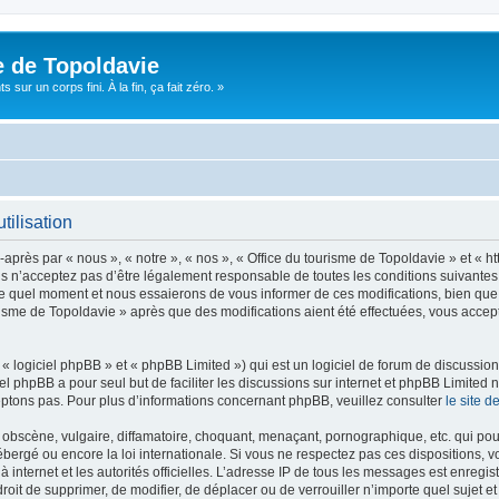
e de Topoldavie
sur un corps fini. À la fin, ça fait zéro. »
tilisation
après par « nous », « notre », « nos », « Office du tourisme de Topoldavie » et « h
 n’acceptez pas d’être légalement responsable de toutes les conditions suivantes, v
e quel moment et nous essaierons de vous informer de ces modifications, bien que 
ourisme de Topoldavie » après que des modifications aient été effectuées, vous acce
 logiciel phpBB » et « phpBB Limited ») qui est un logiciel de forum de discussio
iel phpBB a pour seul but de faciliter les discussions sur internet et phpBB Limit
ptons pas. Pour plus d’informations concernant phpBB, veuillez consulter
le site 
obscène, vulgaire, diffamatoire, choquant, menaçant, pornographique, etc. qui pourr
ébergé ou encore la loi internationale. Si vous ne respectez pas ces dispositions, 
 à internet et les autorités officielles. L’adresse IP de tous les messages est enregi
e droit de supprimer, de modifier, de déplacer ou de verrouiller n’importe quel suje