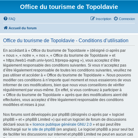
Office du tourisme de Topoldavie
FAQ
Inscription
Connexion
Accueil du forum
Office du tourisme de Topoldavie - Conditions d’utilisation
En accédant à « Office du tourisme de Topoldavie » (désigné ci-après par
« nous », « notre », « nos », « Office du tourisme de Topoldavie » et
« https://web1-math.univ-lyon1.fr/prepa-agreg »), vous acceptez d’être
légalement responsable des conditions suivantes. Si vous n’acceptez pas
d’être légalement responsable de toutes les conditions suivantes, veuillez ne
pas utiliser et accéder à « Office du tourisme de Topoldavie ». Nous pouvons
modifier ces conditions à n’importe quel moment et nous essaierons de vous
informer de ces modifications, bien que nous vous conseillons de vérifier
régulièrement par vous-même. En effet, si vous continuez à participer à
« Office du tourisme de Topoldavie » après que des modifications aient été
effectuées, vous acceptez d’être légalement responsable des conditions
modifiées et mises à jour.
Nos forums sont développés par phpBB (désignés ci-après par « logiciel
phpBB » et « phpBB Limited ») qui est un logiciel de forum de discussions
déclaré sous la «
licence publique générale GNU 2.0
» et qui peut être
téléchargé sur
le site de phpBB
(en anglais). Le logiciel phpBB a pour seul but
de faciliter les discussions sur internet et phpBB Limited ne peut en aucun cas