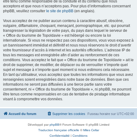
être tenu comme responsable de la conduite et du contenu que nous
acceptons et que nous n’acceptons pas. Pour plus d’informations concernant
phpBB, veuillez consulter
le site de phpBB
(en anglais).
Vous acceptez de ne publier aucun contenu à caractère abusif, obscène,
vulgaire, diffamatoire, choquant, menaçant, pornographique, etc. qui pourrait
transgresser la législation de votre pays, du pays dans lequel le serveur de
« Office du tourisme de Topoldavie » est hébergé ou encore la loi
internationale. Si vous ne respectez pas ces dispositions, vous vous exposez à
un bannissement immédiat et définitif et nous nous réservons le droit d’avertir
votre fournisseur d’accès à internet et les autorités officielles. L’adresse IP de
tous les messages est enregistrée afin d’aider au renforcement de ces
conditions. Vous acceptez le fait que « Office du tourisme de Topoldavie » ait le
droit de supprimer, de modifier, de déplacer ou de verrouiller n’importe quel
sujet et message à n’importe quel moment si nous estimons cela nécessaire.
En tant qu’utilisateur, vous acceptez que toutes les informations que vous avez
renseignées soient enregistrées dans notre base de données. Bien que ces
informations ne seront pas diffusées à une tierce partie sans votre
consentement, ni « Office du tourisme de Topoldavie », ni phpBB, ne pourront
être tenus comme responsables en cas de tentative de piratage informatique
visant à compromettre vos données.
Accueil du forum
Supprimer les cookies
Fuseau horaire sur
UTC+02:00
Développé par
phpBB
® Forum Software © phpBB Limited
Traduction française officielle
©
Miles Cellar
Confidentialité
|
Conditions