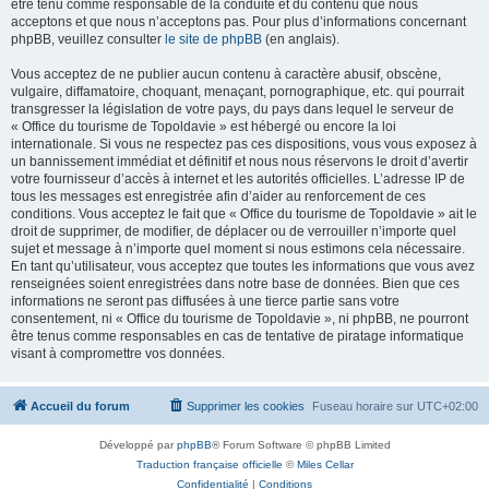
être tenu comme responsable de la conduite et du contenu que nous
acceptons et que nous n’acceptons pas. Pour plus d’informations concernant
phpBB, veuillez consulter
le site de phpBB
(en anglais).
Vous acceptez de ne publier aucun contenu à caractère abusif, obscène,
vulgaire, diffamatoire, choquant, menaçant, pornographique, etc. qui pourrait
transgresser la législation de votre pays, du pays dans lequel le serveur de
« Office du tourisme de Topoldavie » est hébergé ou encore la loi
internationale. Si vous ne respectez pas ces dispositions, vous vous exposez à
un bannissement immédiat et définitif et nous nous réservons le droit d’avertir
votre fournisseur d’accès à internet et les autorités officielles. L’adresse IP de
tous les messages est enregistrée afin d’aider au renforcement de ces
conditions. Vous acceptez le fait que « Office du tourisme de Topoldavie » ait le
droit de supprimer, de modifier, de déplacer ou de verrouiller n’importe quel
sujet et message à n’importe quel moment si nous estimons cela nécessaire.
En tant qu’utilisateur, vous acceptez que toutes les informations que vous avez
renseignées soient enregistrées dans notre base de données. Bien que ces
informations ne seront pas diffusées à une tierce partie sans votre
consentement, ni « Office du tourisme de Topoldavie », ni phpBB, ne pourront
être tenus comme responsables en cas de tentative de piratage informatique
visant à compromettre vos données.
Accueil du forum
Supprimer les cookies
Fuseau horaire sur
UTC+02:00
Développé par
phpBB
® Forum Software © phpBB Limited
Traduction française officielle
©
Miles Cellar
Confidentialité
|
Conditions