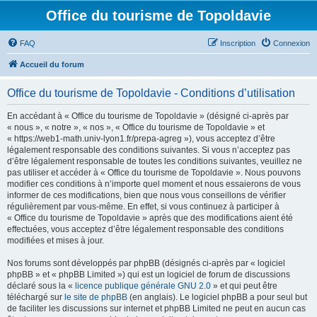
Office du tourisme de Topoldavie
FAQ
Inscription
Connexion
Accueil du forum
Office du tourisme de Topoldavie - Conditions d’utilisation
En accédant à « Office du tourisme de Topoldavie » (désigné ci-après par
« nous », « notre », « nos », « Office du tourisme de Topoldavie » et
« https://web1-math.univ-lyon1.fr/prepa-agreg »), vous acceptez d’être
légalement responsable des conditions suivantes. Si vous n’acceptez pas
d’être légalement responsable de toutes les conditions suivantes, veuillez ne
pas utiliser et accéder à « Office du tourisme de Topoldavie ». Nous pouvons
modifier ces conditions à n’importe quel moment et nous essaierons de vous
informer de ces modifications, bien que nous vous conseillons de vérifier
régulièrement par vous-même. En effet, si vous continuez à participer à
« Office du tourisme de Topoldavie » après que des modifications aient été
effectuées, vous acceptez d’être légalement responsable des conditions
modifiées et mises à jour.
Nos forums sont développés par phpBB (désignés ci-après par « logiciel
phpBB » et « phpBB Limited ») qui est un logiciel de forum de discussions
déclaré sous la «
licence publique générale GNU 2.0
» et qui peut être
téléchargé sur
le site de phpBB
(en anglais). Le logiciel phpBB a pour seul but
de faciliter les discussions sur internet et phpBB Limited ne peut en aucun cas