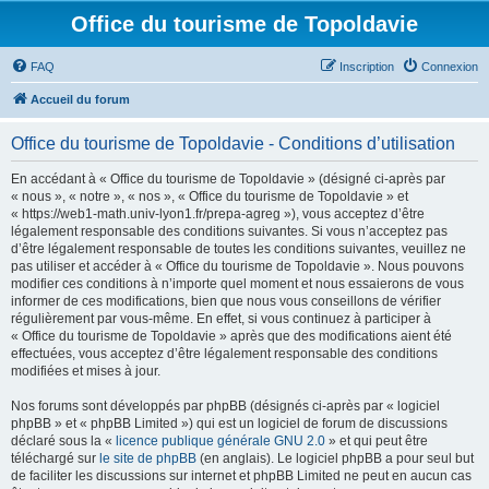
Office du tourisme de Topoldavie
FAQ
Inscription
Connexion
Accueil du forum
Office du tourisme de Topoldavie - Conditions d’utilisation
En accédant à « Office du tourisme de Topoldavie » (désigné ci-après par
« nous », « notre », « nos », « Office du tourisme de Topoldavie » et
« https://web1-math.univ-lyon1.fr/prepa-agreg »), vous acceptez d’être
légalement responsable des conditions suivantes. Si vous n’acceptez pas
d’être légalement responsable de toutes les conditions suivantes, veuillez ne
pas utiliser et accéder à « Office du tourisme de Topoldavie ». Nous pouvons
modifier ces conditions à n’importe quel moment et nous essaierons de vous
informer de ces modifications, bien que nous vous conseillons de vérifier
régulièrement par vous-même. En effet, si vous continuez à participer à
« Office du tourisme de Topoldavie » après que des modifications aient été
effectuées, vous acceptez d’être légalement responsable des conditions
modifiées et mises à jour.
Nos forums sont développés par phpBB (désignés ci-après par « logiciel
phpBB » et « phpBB Limited ») qui est un logiciel de forum de discussions
déclaré sous la «
licence publique générale GNU 2.0
» et qui peut être
téléchargé sur
le site de phpBB
(en anglais). Le logiciel phpBB a pour seul but
de faciliter les discussions sur internet et phpBB Limited ne peut en aucun cas