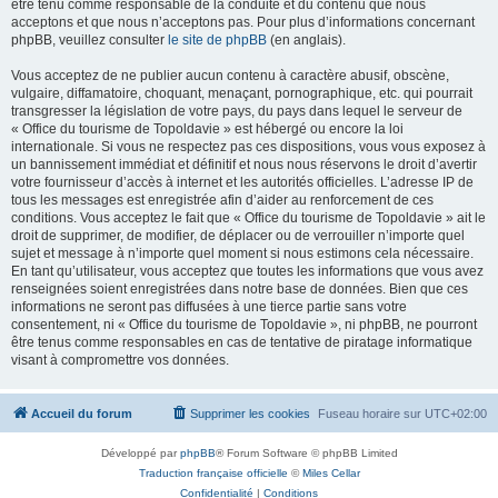
être tenu comme responsable de la conduite et du contenu que nous
acceptons et que nous n’acceptons pas. Pour plus d’informations concernant
phpBB, veuillez consulter
le site de phpBB
(en anglais).
Vous acceptez de ne publier aucun contenu à caractère abusif, obscène,
vulgaire, diffamatoire, choquant, menaçant, pornographique, etc. qui pourrait
transgresser la législation de votre pays, du pays dans lequel le serveur de
« Office du tourisme de Topoldavie » est hébergé ou encore la loi
internationale. Si vous ne respectez pas ces dispositions, vous vous exposez à
un bannissement immédiat et définitif et nous nous réservons le droit d’avertir
votre fournisseur d’accès à internet et les autorités officielles. L’adresse IP de
tous les messages est enregistrée afin d’aider au renforcement de ces
conditions. Vous acceptez le fait que « Office du tourisme de Topoldavie » ait le
droit de supprimer, de modifier, de déplacer ou de verrouiller n’importe quel
sujet et message à n’importe quel moment si nous estimons cela nécessaire.
En tant qu’utilisateur, vous acceptez que toutes les informations que vous avez
renseignées soient enregistrées dans notre base de données. Bien que ces
informations ne seront pas diffusées à une tierce partie sans votre
consentement, ni « Office du tourisme de Topoldavie », ni phpBB, ne pourront
être tenus comme responsables en cas de tentative de piratage informatique
visant à compromettre vos données.
Accueil du forum
Supprimer les cookies
Fuseau horaire sur
UTC+02:00
Développé par
phpBB
® Forum Software © phpBB Limited
Traduction française officielle
©
Miles Cellar
Confidentialité
|
Conditions