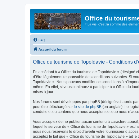
Office du tourism
« La vie, c'est la somme des éléments 
FAQ
Accueil du forum
Office du tourisme de Topoldavie - Conditions d’u
En accédant à « Office du tourisme de Topoldavie » (désigné ci-
d’être légalement responsable des conditions suivantes. Si vous
Topoldavie ». Nous pouvons modifier ces conditions à n’import
même. En effet, si vous continuez à participer à « Office du t
mises à jour.
Nos forums sont développés par phpBB (désignés ci-après par «
peut être téléchargé sur
le site de phpBB
(en anglais). Le logic
conduite et du contenu que nous acceptons et que nous n’acce
Vous acceptez de ne publier aucun contenu à caractère abusif, 
lequel le serveur de « Office du tourisme de Topoldavie » est h
nous nous réservons le droit d’avertir votre fournisseur d’accès
acceptez le fait que « Office du tourisme de Topoldavie » ait l