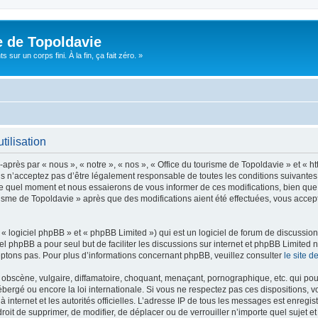
e de Topoldavie
sur un corps fini. À la fin, ça fait zéro. »
tilisation
après par « nous », « notre », « nos », « Office du tourisme de Topoldavie » et « h
 n’acceptez pas d’être légalement responsable de toutes les conditions suivantes, v
e quel moment et nous essaierons de vous informer de ces modifications, bien que 
ourisme de Topoldavie » après que des modifications aient été effectuées, vous acce
 logiciel phpBB » et « phpBB Limited ») qui est un logiciel de forum de discussio
iel phpBB a pour seul but de faciliter les discussions sur internet et phpBB Limit
ptons pas. Pour plus d’informations concernant phpBB, veuillez consulter
le site 
obscène, vulgaire, diffamatoire, choquant, menaçant, pornographique, etc. qui pourr
ébergé ou encore la loi internationale. Si vous ne respectez pas ces dispositions, 
 à internet et les autorités officielles. L’adresse IP de tous les messages est enregi
e droit de supprimer, de modifier, de déplacer ou de verrouiller n’importe quel suje