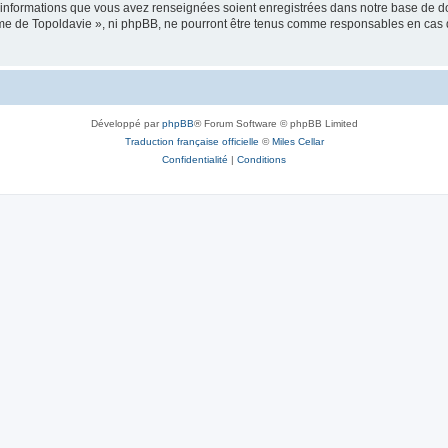
es informations que vous avez renseignées soient enregistrées dans notre base de 
isme de Topoldavie », ni phpBB, ne pourront être tenus comme responsables en cas 
Développé par
phpBB
® Forum Software © phpBB Limited
Traduction française officielle
©
Miles Cellar
Confidentialité
|
Conditions