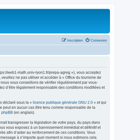
Inscription
Connexion
ttps://web1-math.univ-lyon1.fr/prepa-agreg »), vous acceptez
euillez ne pas utiliser et accéder à « Office du tourisme de
nous vous conseillons de vérifier régulièrement par vous-
ptez d’être légalement responsable des conditions modifiées et
ns déclaré sous la «
licence publique générale GNU 2.0
» et qui
ed ne peut en aucun cas être tenu comme responsable de la
de phpBB
(en anglais).
ait transgresser la législation de votre pays, du pays dans
vous vous exposez à un bannissement immédiat et définitif et
strée afin d’aider au renforcement de ces conditions. Vous
t et message à n’importe quel moment si nous estimons cela