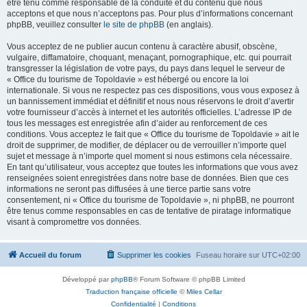
être tenu comme responsable de la conduite et du contenu que nous
acceptons et que nous n’acceptons pas. Pour plus d’informations concernant
phpBB, veuillez consulter
le site de phpBB
(en anglais).
Vous acceptez de ne publier aucun contenu à caractère abusif, obscène,
vulgaire, diffamatoire, choquant, menaçant, pornographique, etc. qui pourrait
transgresser la législation de votre pays, du pays dans lequel le serveur de
« Office du tourisme de Topoldavie » est hébergé ou encore la loi
internationale. Si vous ne respectez pas ces dispositions, vous vous exposez à
un bannissement immédiat et définitif et nous nous réservons le droit d’avertir
votre fournisseur d’accès à internet et les autorités officielles. L’adresse IP de
tous les messages est enregistrée afin d’aider au renforcement de ces
conditions. Vous acceptez le fait que « Office du tourisme de Topoldavie » ait le
droit de supprimer, de modifier, de déplacer ou de verrouiller n’importe quel
sujet et message à n’importe quel moment si nous estimons cela nécessaire.
En tant qu’utilisateur, vous acceptez que toutes les informations que vous avez
renseignées soient enregistrées dans notre base de données. Bien que ces
informations ne seront pas diffusées à une tierce partie sans votre
consentement, ni « Office du tourisme de Topoldavie », ni phpBB, ne pourront
être tenus comme responsables en cas de tentative de piratage informatique
visant à compromettre vos données.
Accueil du forum
Supprimer les cookies
Fuseau horaire sur
UTC+02:00
Développé par
phpBB
® Forum Software © phpBB Limited
Traduction française officielle
©
Miles Cellar
Confidentialité
|
Conditions