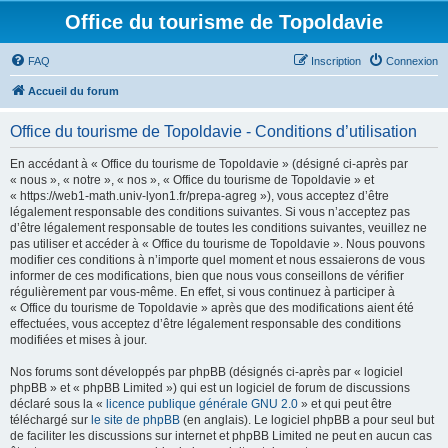
Office du tourisme de Topoldavie
FAQ
Inscription
Connexion
Accueil du forum
Office du tourisme de Topoldavie - Conditions d’utilisation
En accédant à « Office du tourisme de Topoldavie » (désigné ci-après par
« nous », « notre », « nos », « Office du tourisme de Topoldavie » et
« https://web1-math.univ-lyon1.fr/prepa-agreg »), vous acceptez d’être
légalement responsable des conditions suivantes. Si vous n’acceptez pas
d’être légalement responsable de toutes les conditions suivantes, veuillez ne
pas utiliser et accéder à « Office du tourisme de Topoldavie ». Nous pouvons
modifier ces conditions à n’importe quel moment et nous essaierons de vous
informer de ces modifications, bien que nous vous conseillons de vérifier
régulièrement par vous-même. En effet, si vous continuez à participer à
« Office du tourisme de Topoldavie » après que des modifications aient été
effectuées, vous acceptez d’être légalement responsable des conditions
modifiées et mises à jour.
Nos forums sont développés par phpBB (désignés ci-après par « logiciel
phpBB » et « phpBB Limited ») qui est un logiciel de forum de discussions
déclaré sous la «
licence publique générale GNU 2.0
» et qui peut être
téléchargé sur
le site de phpBB
(en anglais). Le logiciel phpBB a pour seul but
de faciliter les discussions sur internet et phpBB Limited ne peut en aucun cas