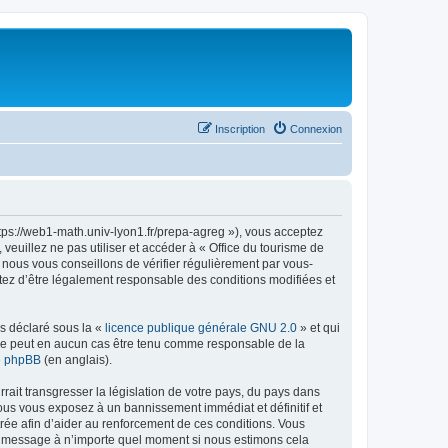
Inscription
Connexion
ttps://web1-math.univ-lyon1.fr/prepa-agreg »), vous acceptez
euillez ne pas utiliser et accéder à « Office du tourisme de
nous vous conseillons de vérifier régulièrement par vous-
ptez d’être légalement responsable des conditions modifiées et
ns déclaré sous la «
licence publique générale GNU 2.0
» et qui
ed ne peut en aucun cas être tenu comme responsable de la
de phpBB
(en anglais).
ait transgresser la législation de votre pays, du pays dans
vous vous exposez à un bannissement immédiat et définitif et
strée afin d’aider au renforcement de ces conditions. Vous
t et message à n’importe quel moment si nous estimons cela