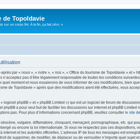
e de Topoldavie
sur un corps fini. À la fin, ça fait zéro. »
tilisation
après par « nous », « notre », « nos », « Office du tourisme de Topoldavie » et « h
 n’acceptez pas d’être légalement responsable de toutes les conditions suivantes, v
e quel moment et nous essaierons de vous informer de ces modifications, bien que 
ourisme de Topoldavie » après que des modifications aient été effectuées, vous acce
 logiciel phpBB » et « phpBB Limited ») qui est un logiciel de forum de discussio
iel phpBB a pour seul but de faciliter les discussions sur internet et phpBB Limit
ptons pas. Pour plus d’informations concernant phpBB, veuillez consulter
le site 
obscène, vulgaire, diffamatoire, choquant, menaçant, pornographique, etc. qui pourr
ébergé ou encore la loi internationale. Si vous ne respectez pas ces dispositions, 
 à internet et les autorités officielles. L’adresse IP de tous les messages est enregi
e droit de supprimer, de modifier, de déplacer ou de verrouiller n’importe quel suje