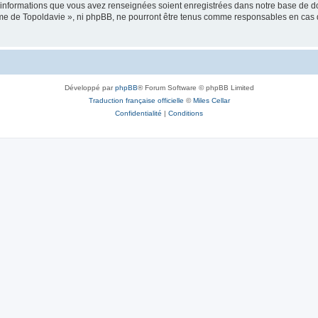
es informations que vous avez renseignées soient enregistrées dans notre base de 
isme de Topoldavie », ni phpBB, ne pourront être tenus comme responsables en cas 
Développé par
phpBB
® Forum Software © phpBB Limited
Traduction française officielle
©
Miles Cellar
Confidentialité
|
Conditions