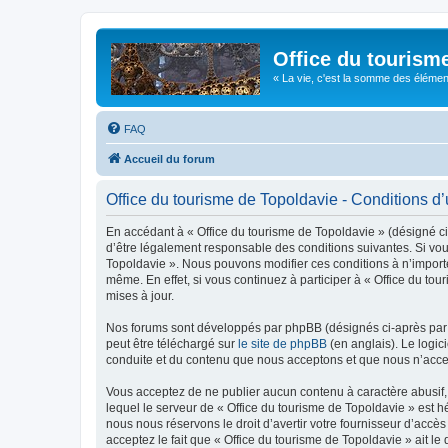
Office du tourism
« La vie, c'est la somme des éléments 
FAQ
Accueil du forum
Office du tourisme de Topoldavie - Conditions d’u
En accédant à « Office du tourisme de Topoldavie » (désigné ci-
d’être légalement responsable des conditions suivantes. Si vous
Topoldavie ». Nous pouvons modifier ces conditions à n’import
même. En effet, si vous continuez à participer à « Office du t
mises à jour.
Nos forums sont développés par phpBB (désignés ci-après par «
peut être téléchargé sur
le site de phpBB
(en anglais). Le logic
conduite et du contenu que nous acceptons et que nous n’acce
Vous acceptez de ne publier aucun contenu à caractère abusif, 
lequel le serveur de « Office du tourisme de Topoldavie » est h
nous nous réservons le droit d’avertir votre fournisseur d’accès
acceptez le fait que « Office du tourisme de Topoldavie » ait l