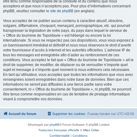
être tenu comme responsable de la conduite et du contenu que nous
acceptons et que nous n’acceptons pas. Pour plus d’informations concernant
phpBB, veuillez consulter
le site de phpBB
(en anglais).
Vous acceptez de ne publier aucun contenu à caractère abusif, obscène,
vulgaire, diffamatoire, choquant, menaçant, pornographique, etc. qui pourrait
transgresser la législation de votre pays, du pays dans lequel le serveur de
« Office du tourisme de Topoldavie » est hébergé ou encore la loi
internationale. Si vous ne respectez pas ces dispositions, vous vous exposez à
un bannissement immédiat et définitif et nous nous réservons le droit d’avertir
votre fournisseur d’accès à internet et les autorités officielles. L’adresse IP de
tous les messages est enregistrée afin d’aider au renforcement de ces
conditions. Vous acceptez le fait que « Office du tourisme de Topoldavie » ait le
droit de supprimer, de modifier, de déplacer ou de verrouiller n’importe quel
sujet et message à n’importe quel moment si nous estimons cela nécessaire.
En tant qu’utilisateur, vous acceptez que toutes les informations que vous avez
renseignées soient enregistrées dans notre base de données. Bien que ces
informations ne seront pas diffusées à une tierce partie sans votre
consentement, ni « Office du tourisme de Topoldavie », ni phpBB, ne pourront
être tenus comme responsables en cas de tentative de piratage informatique
visant à compromettre vos données.
Accueil du forum
Supprimer les cookies
Fuseau horaire sur
UTC+02:00
Développé par
phpBB
® Forum Software © phpBB Limited
Traduction française officielle
©
Miles Cellar
Confidentialité
|
Conditions