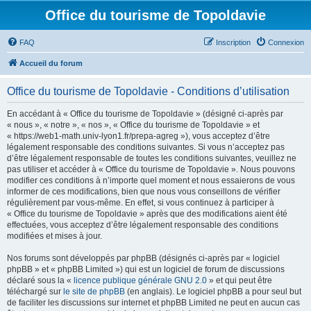
Office du tourisme de Topoldavie
FAQ
Inscription
Connexion
Accueil du forum
Office du tourisme de Topoldavie - Conditions d’utilisation
En accédant à « Office du tourisme de Topoldavie » (désigné ci-après par
« nous », « notre », « nos », « Office du tourisme de Topoldavie » et
« https://web1-math.univ-lyon1.fr/prepa-agreg »), vous acceptez d’être
légalement responsable des conditions suivantes. Si vous n’acceptez pas
d’être légalement responsable de toutes les conditions suivantes, veuillez ne
pas utiliser et accéder à « Office du tourisme de Topoldavie ». Nous pouvons
modifier ces conditions à n’importe quel moment et nous essaierons de vous
informer de ces modifications, bien que nous vous conseillons de vérifier
régulièrement par vous-même. En effet, si vous continuez à participer à
« Office du tourisme de Topoldavie » après que des modifications aient été
effectuées, vous acceptez d’être légalement responsable des conditions
modifiées et mises à jour.
Nos forums sont développés par phpBB (désignés ci-après par « logiciel
phpBB » et « phpBB Limited ») qui est un logiciel de forum de discussions
déclaré sous la «
licence publique générale GNU 2.0
» et qui peut être
téléchargé sur
le site de phpBB
(en anglais). Le logiciel phpBB a pour seul but
de faciliter les discussions sur internet et phpBB Limited ne peut en aucun cas