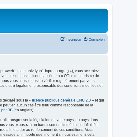
Inscription
Connexion
ttps://web1-math.univ-lyon1.fr/prepa-agreg »), vous acceptez
euillez ne pas utiliser et accéder à « Office du tourisme de
nous vous conseillons de vérifier régulièrement par vous-
ptez d’être légalement responsable des conditions modifiées et
ns déclaré sous la «
licence publique générale GNU 2.0
» et qui
ed ne peut en aucun cas être tenu comme responsable de la
de phpBB
(en anglais).
ait transgresser la législation de votre pays, du pays dans
vous vous exposez à un bannissement immédiat et définitif et
strée afin d’aider au renforcement de ces conditions. Vous
t et message à n’importe quel moment si nous estimons cela