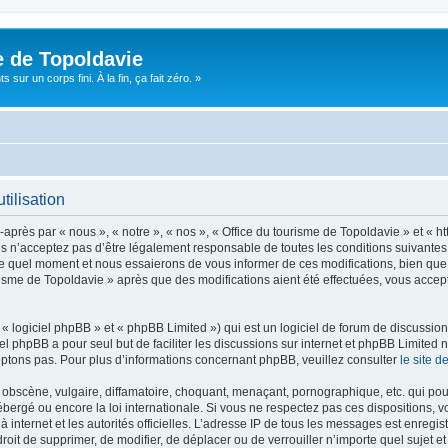
e de Topoldavie
sur un corps fini. À la fin, ça fait zéro. »
tilisation
après par « nous », « notre », « nos », « Office du tourisme de Topoldavie » et « h
 n’acceptez pas d’être légalement responsable de toutes les conditions suivantes, v
e quel moment et nous essaierons de vous informer de ces modifications, bien que 
ourisme de Topoldavie » après que des modifications aient été effectuées, vous acce
 logiciel phpBB » et « phpBB Limited ») qui est un logiciel de forum de discussio
iel phpBB a pour seul but de faciliter les discussions sur internet et phpBB Limit
ptons pas. Pour plus d’informations concernant phpBB, veuillez consulter
le site 
obscène, vulgaire, diffamatoire, choquant, menaçant, pornographique, etc. qui pourr
ébergé ou encore la loi internationale. Si vous ne respectez pas ces dispositions, 
 à internet et les autorités officielles. L’adresse IP de tous les messages est enregi
e droit de supprimer, de modifier, de déplacer ou de verrouiller n’importe quel suje