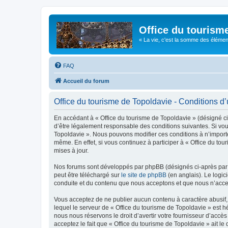
Office du tourism
« La vie, c'est la somme des éléments 
FAQ
Accueil du forum
Office du tourisme de Topoldavie - Conditions d’u
En accédant à « Office du tourisme de Topoldavie » (désigné ci-
d’être légalement responsable des conditions suivantes. Si vous
Topoldavie ». Nous pouvons modifier ces conditions à n’import
même. En effet, si vous continuez à participer à « Office du t
mises à jour.
Nos forums sont développés par phpBB (désignés ci-après par «
peut être téléchargé sur
le site de phpBB
(en anglais). Le logic
conduite et du contenu que nous acceptons et que nous n’acce
Vous acceptez de ne publier aucun contenu à caractère abusif, 
lequel le serveur de « Office du tourisme de Topoldavie » est h
nous nous réservons le droit d’avertir votre fournisseur d’accès
acceptez le fait que « Office du tourisme de Topoldavie » ait l