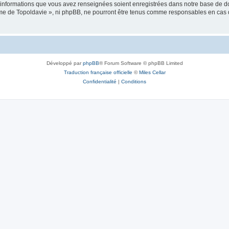
es informations que vous avez renseignées soient enregistrées dans notre base de 
isme de Topoldavie », ni phpBB, ne pourront être tenus comme responsables en cas 
Développé par
phpBB
® Forum Software © phpBB Limited
Traduction française officielle
©
Miles Cellar
Confidentialité
|
Conditions