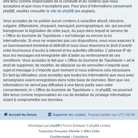
être tenu comme responsable de la conduite et du contenu que nous
acceptons et que nous n’acceptons pas. Pour plus d’informations concernant
phpBB, veuillez consulter
le site de phpBB
(en anglais).
Vous acceptez de ne publier aucun contenu à caractère abusif, obscène,
vulgaire, diffamatoire, choquant, menaçant, pornographique, etc. qui pourrait
transgresser la législation de votre pays, du pays dans lequel le serveur de
« Office du tourisme de Topoldavie » est hébergé ou encore la loi
internationale. Si vous ne respectez pas ces dispositions, vous vous exposez à
un bannissement immédiat et définitif et nous nous réservons le droit d’avertir
votre fournisseur d’accès à internet et les autorités officielles. L’adresse IP de
tous les messages est enregistrée afin d’aider au renforcement de ces
conditions. Vous acceptez le fait que « Office du tourisme de Topoldavie » ait le
droit de supprimer, de modifier, de déplacer ou de verrouiller n’importe quel
sujet et message à n’importe quel moment si nous estimons cela nécessaire.
En tant qu’utilisateur, vous acceptez que toutes les informations que vous avez
renseignées soient enregistrées dans notre base de données. Bien que ces
informations ne seront pas diffusées à une tierce partie sans votre
consentement, ni « Office du tourisme de Topoldavie », ni phpBB, ne pourront
être tenus comme responsables en cas de tentative de piratage informatique
visant à compromettre vos données.
Accueil du forum
Supprimer les cookies
Fuseau horaire sur
UTC+02:00
Développé par
phpBB
® Forum Software © phpBB Limited
Traduction française officielle
©
Miles Cellar
Confidentialité
|
Conditions