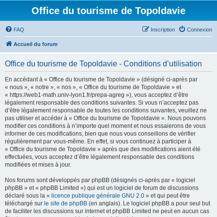
Office du tourisme de Topoldavie
FAQ
Inscription
Connexion
Accueil du forum
Office du tourisme de Topoldavie - Conditions d’utilisation
En accédant à « Office du tourisme de Topoldavie » (désigné ci-après par
« nous », « notre », « nos », « Office du tourisme de Topoldavie » et
« https://web1-math.univ-lyon1.fr/prepa-agreg »), vous acceptez d’être
légalement responsable des conditions suivantes. Si vous n’acceptez pas
d’être légalement responsable de toutes les conditions suivantes, veuillez ne
pas utiliser et accéder à « Office du tourisme de Topoldavie ». Nous pouvons
modifier ces conditions à n’importe quel moment et nous essaierons de vous
informer de ces modifications, bien que nous vous conseillons de vérifier
régulièrement par vous-même. En effet, si vous continuez à participer à
« Office du tourisme de Topoldavie » après que des modifications aient été
effectuées, vous acceptez d’être légalement responsable des conditions
modifiées et mises à jour.
Nos forums sont développés par phpBB (désignés ci-après par « logiciel
phpBB » et « phpBB Limited ») qui est un logiciel de forum de discussions
déclaré sous la «
licence publique générale GNU 2.0
» et qui peut être
téléchargé sur
le site de phpBB
(en anglais). Le logiciel phpBB a pour seul but
de faciliter les discussions sur internet et phpBB Limited ne peut en aucun cas