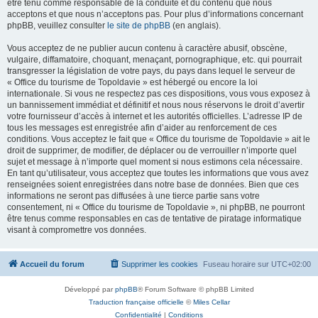
être tenu comme responsable de la conduite et du contenu que nous
acceptons et que nous n’acceptons pas. Pour plus d’informations concernant
phpBB, veuillez consulter
le site de phpBB
(en anglais).
Vous acceptez de ne publier aucun contenu à caractère abusif, obscène,
vulgaire, diffamatoire, choquant, menaçant, pornographique, etc. qui pourrait
transgresser la législation de votre pays, du pays dans lequel le serveur de
« Office du tourisme de Topoldavie » est hébergé ou encore la loi
internationale. Si vous ne respectez pas ces dispositions, vous vous exposez à
un bannissement immédiat et définitif et nous nous réservons le droit d’avertir
votre fournisseur d’accès à internet et les autorités officielles. L’adresse IP de
tous les messages est enregistrée afin d’aider au renforcement de ces
conditions. Vous acceptez le fait que « Office du tourisme de Topoldavie » ait le
droit de supprimer, de modifier, de déplacer ou de verrouiller n’importe quel
sujet et message à n’importe quel moment si nous estimons cela nécessaire.
En tant qu’utilisateur, vous acceptez que toutes les informations que vous avez
renseignées soient enregistrées dans notre base de données. Bien que ces
informations ne seront pas diffusées à une tierce partie sans votre
consentement, ni « Office du tourisme de Topoldavie », ni phpBB, ne pourront
être tenus comme responsables en cas de tentative de piratage informatique
visant à compromettre vos données.
Accueil du forum
Supprimer les cookies
Fuseau horaire sur
UTC+02:00
Développé par
phpBB
® Forum Software © phpBB Limited
Traduction française officielle
©
Miles Cellar
Confidentialité
|
Conditions