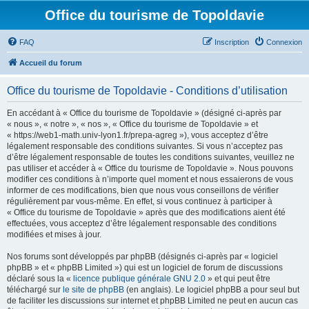
Office du tourisme de Topoldavie
FAQ
Inscription
Connexion
Accueil du forum
Office du tourisme de Topoldavie - Conditions d’utilisation
En accédant à « Office du tourisme de Topoldavie » (désigné ci-après par
« nous », « notre », « nos », « Office du tourisme de Topoldavie » et
« https://web1-math.univ-lyon1.fr/prepa-agreg »), vous acceptez d’être
légalement responsable des conditions suivantes. Si vous n’acceptez pas
d’être légalement responsable de toutes les conditions suivantes, veuillez ne
pas utiliser et accéder à « Office du tourisme de Topoldavie ». Nous pouvons
modifier ces conditions à n’importe quel moment et nous essaierons de vous
informer de ces modifications, bien que nous vous conseillons de vérifier
régulièrement par vous-même. En effet, si vous continuez à participer à
« Office du tourisme de Topoldavie » après que des modifications aient été
effectuées, vous acceptez d’être légalement responsable des conditions
modifiées et mises à jour.
Nos forums sont développés par phpBB (désignés ci-après par « logiciel
phpBB » et « phpBB Limited ») qui est un logiciel de forum de discussions
déclaré sous la «
licence publique générale GNU 2.0
» et qui peut être
téléchargé sur
le site de phpBB
(en anglais). Le logiciel phpBB a pour seul but
de faciliter les discussions sur internet et phpBB Limited ne peut en aucun cas