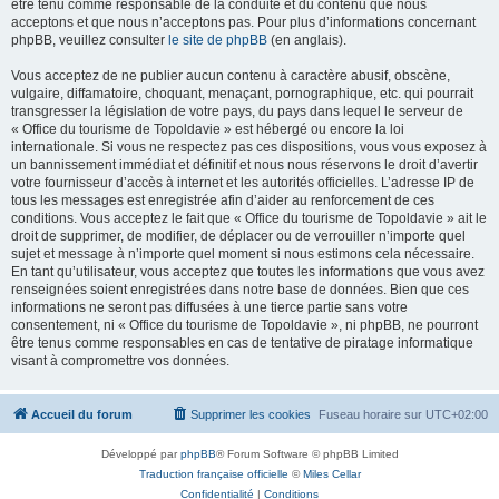
être tenu comme responsable de la conduite et du contenu que nous
acceptons et que nous n’acceptons pas. Pour plus d’informations concernant
phpBB, veuillez consulter
le site de phpBB
(en anglais).
Vous acceptez de ne publier aucun contenu à caractère abusif, obscène,
vulgaire, diffamatoire, choquant, menaçant, pornographique, etc. qui pourrait
transgresser la législation de votre pays, du pays dans lequel le serveur de
« Office du tourisme de Topoldavie » est hébergé ou encore la loi
internationale. Si vous ne respectez pas ces dispositions, vous vous exposez à
un bannissement immédiat et définitif et nous nous réservons le droit d’avertir
votre fournisseur d’accès à internet et les autorités officielles. L’adresse IP de
tous les messages est enregistrée afin d’aider au renforcement de ces
conditions. Vous acceptez le fait que « Office du tourisme de Topoldavie » ait le
droit de supprimer, de modifier, de déplacer ou de verrouiller n’importe quel
sujet et message à n’importe quel moment si nous estimons cela nécessaire.
En tant qu’utilisateur, vous acceptez que toutes les informations que vous avez
renseignées soient enregistrées dans notre base de données. Bien que ces
informations ne seront pas diffusées à une tierce partie sans votre
consentement, ni « Office du tourisme de Topoldavie », ni phpBB, ne pourront
être tenus comme responsables en cas de tentative de piratage informatique
visant à compromettre vos données.
Accueil du forum
Supprimer les cookies
Fuseau horaire sur
UTC+02:00
Développé par
phpBB
® Forum Software © phpBB Limited
Traduction française officielle
©
Miles Cellar
Confidentialité
|
Conditions