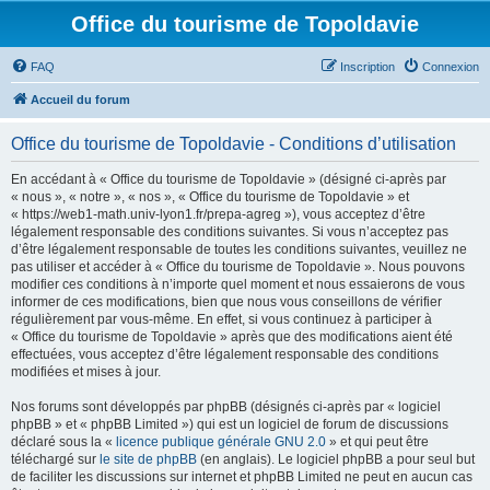
Office du tourisme de Topoldavie
FAQ
Inscription
Connexion
Accueil du forum
Office du tourisme de Topoldavie - Conditions d’utilisation
En accédant à « Office du tourisme de Topoldavie » (désigné ci-après par
« nous », « notre », « nos », « Office du tourisme de Topoldavie » et
« https://web1-math.univ-lyon1.fr/prepa-agreg »), vous acceptez d’être
légalement responsable des conditions suivantes. Si vous n’acceptez pas
d’être légalement responsable de toutes les conditions suivantes, veuillez ne
pas utiliser et accéder à « Office du tourisme de Topoldavie ». Nous pouvons
modifier ces conditions à n’importe quel moment et nous essaierons de vous
informer de ces modifications, bien que nous vous conseillons de vérifier
régulièrement par vous-même. En effet, si vous continuez à participer à
« Office du tourisme de Topoldavie » après que des modifications aient été
effectuées, vous acceptez d’être légalement responsable des conditions
modifiées et mises à jour.
Nos forums sont développés par phpBB (désignés ci-après par « logiciel
phpBB » et « phpBB Limited ») qui est un logiciel de forum de discussions
déclaré sous la «
licence publique générale GNU 2.0
» et qui peut être
téléchargé sur
le site de phpBB
(en anglais). Le logiciel phpBB a pour seul but
de faciliter les discussions sur internet et phpBB Limited ne peut en aucun cas