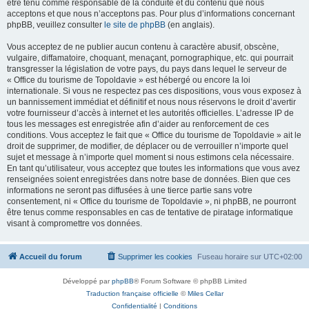
être tenu comme responsable de la conduite et du contenu que nous
acceptons et que nous n’acceptons pas. Pour plus d’informations concernant
phpBB, veuillez consulter
le site de phpBB
(en anglais).
Vous acceptez de ne publier aucun contenu à caractère abusif, obscène,
vulgaire, diffamatoire, choquant, menaçant, pornographique, etc. qui pourrait
transgresser la législation de votre pays, du pays dans lequel le serveur de
« Office du tourisme de Topoldavie » est hébergé ou encore la loi
internationale. Si vous ne respectez pas ces dispositions, vous vous exposez à
un bannissement immédiat et définitif et nous nous réservons le droit d’avertir
votre fournisseur d’accès à internet et les autorités officielles. L’adresse IP de
tous les messages est enregistrée afin d’aider au renforcement de ces
conditions. Vous acceptez le fait que « Office du tourisme de Topoldavie » ait le
droit de supprimer, de modifier, de déplacer ou de verrouiller n’importe quel
sujet et message à n’importe quel moment si nous estimons cela nécessaire.
En tant qu’utilisateur, vous acceptez que toutes les informations que vous avez
renseignées soient enregistrées dans notre base de données. Bien que ces
informations ne seront pas diffusées à une tierce partie sans votre
consentement, ni « Office du tourisme de Topoldavie », ni phpBB, ne pourront
être tenus comme responsables en cas de tentative de piratage informatique
visant à compromettre vos données.
Accueil du forum
Supprimer les cookies
Fuseau horaire sur
UTC+02:00
Développé par
phpBB
® Forum Software © phpBB Limited
Traduction française officielle
©
Miles Cellar
Confidentialité
|
Conditions