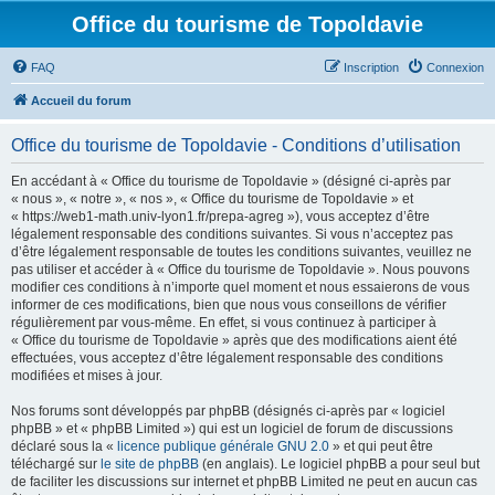
Office du tourisme de Topoldavie
FAQ
Inscription
Connexion
Accueil du forum
Office du tourisme de Topoldavie - Conditions d’utilisation
En accédant à « Office du tourisme de Topoldavie » (désigné ci-après par
« nous », « notre », « nos », « Office du tourisme de Topoldavie » et
« https://web1-math.univ-lyon1.fr/prepa-agreg »), vous acceptez d’être
légalement responsable des conditions suivantes. Si vous n’acceptez pas
d’être légalement responsable de toutes les conditions suivantes, veuillez ne
pas utiliser et accéder à « Office du tourisme de Topoldavie ». Nous pouvons
modifier ces conditions à n’importe quel moment et nous essaierons de vous
informer de ces modifications, bien que nous vous conseillons de vérifier
régulièrement par vous-même. En effet, si vous continuez à participer à
« Office du tourisme de Topoldavie » après que des modifications aient été
effectuées, vous acceptez d’être légalement responsable des conditions
modifiées et mises à jour.
Nos forums sont développés par phpBB (désignés ci-après par « logiciel
phpBB » et « phpBB Limited ») qui est un logiciel de forum de discussions
déclaré sous la «
licence publique générale GNU 2.0
» et qui peut être
téléchargé sur
le site de phpBB
(en anglais). Le logiciel phpBB a pour seul but
de faciliter les discussions sur internet et phpBB Limited ne peut en aucun cas