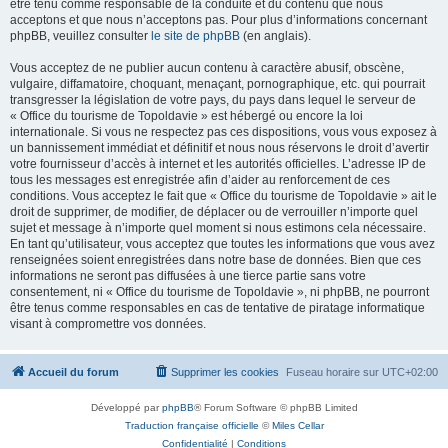
être tenu comme responsable de la conduite et du contenu que nous
acceptons et que nous n’acceptons pas. Pour plus d’informations concernant
phpBB, veuillez consulter
le site de phpBB
(en anglais).
Vous acceptez de ne publier aucun contenu à caractère abusif, obscène,
vulgaire, diffamatoire, choquant, menaçant, pornographique, etc. qui pourrait
transgresser la législation de votre pays, du pays dans lequel le serveur de
« Office du tourisme de Topoldavie » est hébergé ou encore la loi
internationale. Si vous ne respectez pas ces dispositions, vous vous exposez à
un bannissement immédiat et définitif et nous nous réservons le droit d’avertir
votre fournisseur d’accès à internet et les autorités officielles. L’adresse IP de
tous les messages est enregistrée afin d’aider au renforcement de ces
conditions. Vous acceptez le fait que « Office du tourisme de Topoldavie » ait le
droit de supprimer, de modifier, de déplacer ou de verrouiller n’importe quel
sujet et message à n’importe quel moment si nous estimons cela nécessaire.
En tant qu’utilisateur, vous acceptez que toutes les informations que vous avez
renseignées soient enregistrées dans notre base de données. Bien que ces
informations ne seront pas diffusées à une tierce partie sans votre
consentement, ni « Office du tourisme de Topoldavie », ni phpBB, ne pourront
être tenus comme responsables en cas de tentative de piratage informatique
visant à compromettre vos données.
Accueil du forum
Supprimer les cookies
Fuseau horaire sur
UTC+02:00
Développé par
phpBB
® Forum Software © phpBB Limited
Traduction française officielle
©
Miles Cellar
Confidentialité
|
Conditions