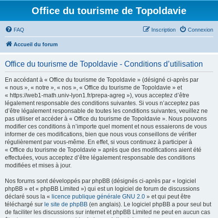
Office du tourisme de Topoldavie
FAQ
Inscription
Connexion
Accueil du forum
Office du tourisme de Topoldavie - Conditions d’utilisation
En accédant à « Office du tourisme de Topoldavie » (désigné ci-après par
« nous », « notre », « nos », « Office du tourisme de Topoldavie » et
« https://web1-math.univ-lyon1.fr/prepa-agreg »), vous acceptez d’être
légalement responsable des conditions suivantes. Si vous n’acceptez pas
d’être légalement responsable de toutes les conditions suivantes, veuillez ne
pas utiliser et accéder à « Office du tourisme de Topoldavie ». Nous pouvons
modifier ces conditions à n’importe quel moment et nous essaierons de vous
informer de ces modifications, bien que nous vous conseillons de vérifier
régulièrement par vous-même. En effet, si vous continuez à participer à
« Office du tourisme de Topoldavie » après que des modifications aient été
effectuées, vous acceptez d’être légalement responsable des conditions
modifiées et mises à jour.
Nos forums sont développés par phpBB (désignés ci-après par « logiciel
phpBB » et « phpBB Limited ») qui est un logiciel de forum de discussions
déclaré sous la «
licence publique générale GNU 2.0
» et qui peut être
téléchargé sur
le site de phpBB
(en anglais). Le logiciel phpBB a pour seul but
de faciliter les discussions sur internet et phpBB Limited ne peut en aucun cas