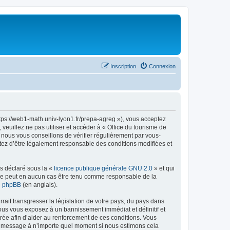
Inscription
Connexion
ttps://web1-math.univ-lyon1.fr/prepa-agreg »), vous acceptez
euillez ne pas utiliser et accéder à « Office du tourisme de
nous vous conseillons de vérifier régulièrement par vous-
ptez d’être légalement responsable des conditions modifiées et
ns déclaré sous la «
licence publique générale GNU 2.0
» et qui
ed ne peut en aucun cas être tenu comme responsable de la
de phpBB
(en anglais).
ait transgresser la législation de votre pays, du pays dans
vous vous exposez à un bannissement immédiat et définitif et
strée afin d’aider au renforcement de ces conditions. Vous
t et message à n’importe quel moment si nous estimons cela