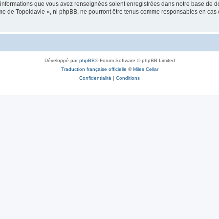
es informations que vous avez renseignées soient enregistrées dans notre base de 
isme de Topoldavie », ni phpBB, ne pourront être tenus comme responsables en cas 
Développé par
phpBB
® Forum Software © phpBB Limited
Traduction française officielle
©
Miles Cellar
Confidentialité
|
Conditions