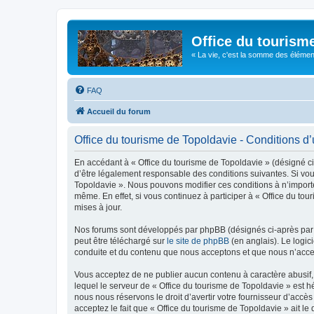
Office du tourism
« La vie, c'est la somme des éléments 
FAQ
Accueil du forum
Office du tourisme de Topoldavie - Conditions d’u
En accédant à « Office du tourisme de Topoldavie » (désigné ci-
d’être légalement responsable des conditions suivantes. Si vous
Topoldavie ». Nous pouvons modifier ces conditions à n’import
même. En effet, si vous continuez à participer à « Office du t
mises à jour.
Nos forums sont développés par phpBB (désignés ci-après par «
peut être téléchargé sur
le site de phpBB
(en anglais). Le logic
conduite et du contenu que nous acceptons et que nous n’acce
Vous acceptez de ne publier aucun contenu à caractère abusif, 
lequel le serveur de « Office du tourisme de Topoldavie » est h
nous nous réservons le droit d’avertir votre fournisseur d’accès
acceptez le fait que « Office du tourisme de Topoldavie » ait l