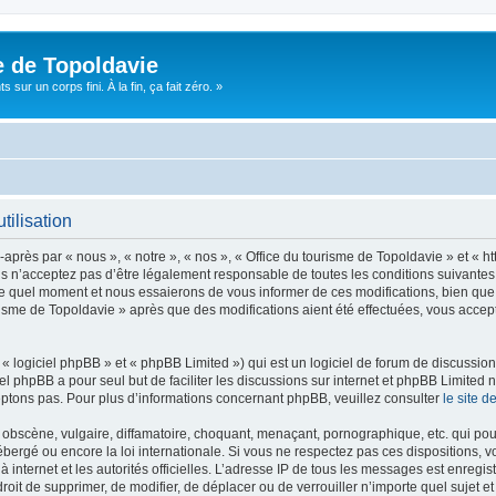
e de Topoldavie
sur un corps fini. À la fin, ça fait zéro. »
tilisation
après par « nous », « notre », « nos », « Office du tourisme de Topoldavie » et « h
 n’acceptez pas d’être légalement responsable de toutes les conditions suivantes, v
e quel moment et nous essaierons de vous informer de ces modifications, bien que 
ourisme de Topoldavie » après que des modifications aient été effectuées, vous acce
 logiciel phpBB » et « phpBB Limited ») qui est un logiciel de forum de discussio
iel phpBB a pour seul but de faciliter les discussions sur internet et phpBB Limit
ptons pas. Pour plus d’informations concernant phpBB, veuillez consulter
le site 
obscène, vulgaire, diffamatoire, choquant, menaçant, pornographique, etc. qui pourr
ébergé ou encore la loi internationale. Si vous ne respectez pas ces dispositions, 
 à internet et les autorités officielles. L’adresse IP de tous les messages est enregi
e droit de supprimer, de modifier, de déplacer ou de verrouiller n’importe quel suje