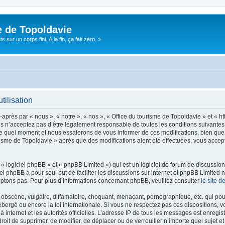
e de Topoldavie
sur un corps fini. À la fin, ça fait zéro. »
tilisation
après par « nous », « notre », « nos », « Office du tourisme de Topoldavie » et « h
 n’acceptez pas d’être légalement responsable de toutes les conditions suivantes, v
e quel moment et nous essaierons de vous informer de ces modifications, bien que 
ourisme de Topoldavie » après que des modifications aient été effectuées, vous acce
 logiciel phpBB » et « phpBB Limited ») qui est un logiciel de forum de discussio
iel phpBB a pour seul but de faciliter les discussions sur internet et phpBB Limit
ptons pas. Pour plus d’informations concernant phpBB, veuillez consulter
le site 
obscène, vulgaire, diffamatoire, choquant, menaçant, pornographique, etc. qui pourr
ébergé ou encore la loi internationale. Si vous ne respectez pas ces dispositions, 
 à internet et les autorités officielles. L’adresse IP de tous les messages est enregi
e droit de supprimer, de modifier, de déplacer ou de verrouiller n’importe quel suje