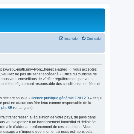
Inscription
Connexion
ttps://web1-math.univ-lyon1.fr/prepa-agreg »), vous acceptez
euillez ne pas utiliser et accéder à « Office du tourisme de
nous vous conseillons de vérifier régulièrement par vous-
ptez d’être légalement responsable des conditions modifiées et
ns déclaré sous la «
licence publique générale GNU 2.0
» et qui
ed ne peut en aucun cas être tenu comme responsable de la
de phpBB
(en anglais).
ait transgresser la législation de votre pays, du pays dans
vous vous exposez à un bannissement immédiat et définitif et
strée afin d’aider au renforcement de ces conditions. Vous
t et message à n’importe quel moment si nous estimons cela