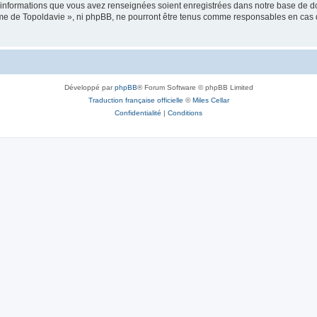
es informations que vous avez renseignées soient enregistrées dans notre base de 
isme de Topoldavie », ni phpBB, ne pourront être tenus comme responsables en cas 
Développé par
phpBB
® Forum Software © phpBB Limited
Traduction française officielle
©
Miles Cellar
Confidentialité
|
Conditions