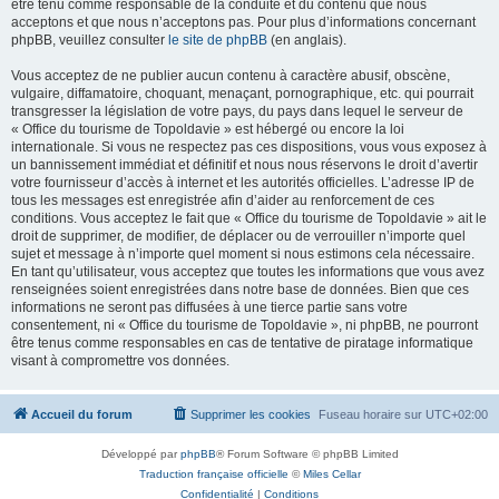
être tenu comme responsable de la conduite et du contenu que nous
acceptons et que nous n’acceptons pas. Pour plus d’informations concernant
phpBB, veuillez consulter
le site de phpBB
(en anglais).
Vous acceptez de ne publier aucun contenu à caractère abusif, obscène,
vulgaire, diffamatoire, choquant, menaçant, pornographique, etc. qui pourrait
transgresser la législation de votre pays, du pays dans lequel le serveur de
« Office du tourisme de Topoldavie » est hébergé ou encore la loi
internationale. Si vous ne respectez pas ces dispositions, vous vous exposez à
un bannissement immédiat et définitif et nous nous réservons le droit d’avertir
votre fournisseur d’accès à internet et les autorités officielles. L’adresse IP de
tous les messages est enregistrée afin d’aider au renforcement de ces
conditions. Vous acceptez le fait que « Office du tourisme de Topoldavie » ait le
droit de supprimer, de modifier, de déplacer ou de verrouiller n’importe quel
sujet et message à n’importe quel moment si nous estimons cela nécessaire.
En tant qu’utilisateur, vous acceptez que toutes les informations que vous avez
renseignées soient enregistrées dans notre base de données. Bien que ces
informations ne seront pas diffusées à une tierce partie sans votre
consentement, ni « Office du tourisme de Topoldavie », ni phpBB, ne pourront
être tenus comme responsables en cas de tentative de piratage informatique
visant à compromettre vos données.
Accueil du forum
Supprimer les cookies
Fuseau horaire sur
UTC+02:00
Développé par
phpBB
® Forum Software © phpBB Limited
Traduction française officielle
©
Miles Cellar
Confidentialité
|
Conditions