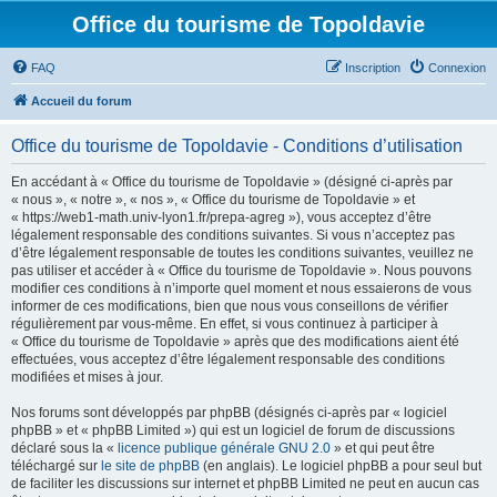
Office du tourisme de Topoldavie
FAQ
Inscription
Connexion
Accueil du forum
Office du tourisme de Topoldavie - Conditions d’utilisation
En accédant à « Office du tourisme de Topoldavie » (désigné ci-après par
« nous », « notre », « nos », « Office du tourisme de Topoldavie » et
« https://web1-math.univ-lyon1.fr/prepa-agreg »), vous acceptez d’être
légalement responsable des conditions suivantes. Si vous n’acceptez pas
d’être légalement responsable de toutes les conditions suivantes, veuillez ne
pas utiliser et accéder à « Office du tourisme de Topoldavie ». Nous pouvons
modifier ces conditions à n’importe quel moment et nous essaierons de vous
informer de ces modifications, bien que nous vous conseillons de vérifier
régulièrement par vous-même. En effet, si vous continuez à participer à
« Office du tourisme de Topoldavie » après que des modifications aient été
effectuées, vous acceptez d’être légalement responsable des conditions
modifiées et mises à jour.
Nos forums sont développés par phpBB (désignés ci-après par « logiciel
phpBB » et « phpBB Limited ») qui est un logiciel de forum de discussions
déclaré sous la «
licence publique générale GNU 2.0
» et qui peut être
téléchargé sur
le site de phpBB
(en anglais). Le logiciel phpBB a pour seul but
de faciliter les discussions sur internet et phpBB Limited ne peut en aucun cas