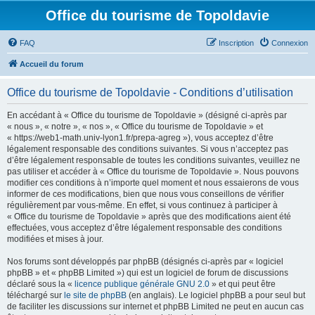
Office du tourisme de Topoldavie
FAQ
Inscription
Connexion
Accueil du forum
Office du tourisme de Topoldavie - Conditions d’utilisation
En accédant à « Office du tourisme de Topoldavie » (désigné ci-après par
« nous », « notre », « nos », « Office du tourisme de Topoldavie » et
« https://web1-math.univ-lyon1.fr/prepa-agreg »), vous acceptez d’être
légalement responsable des conditions suivantes. Si vous n’acceptez pas
d’être légalement responsable de toutes les conditions suivantes, veuillez ne
pas utiliser et accéder à « Office du tourisme de Topoldavie ». Nous pouvons
modifier ces conditions à n’importe quel moment et nous essaierons de vous
informer de ces modifications, bien que nous vous conseillons de vérifier
régulièrement par vous-même. En effet, si vous continuez à participer à
« Office du tourisme de Topoldavie » après que des modifications aient été
effectuées, vous acceptez d’être légalement responsable des conditions
modifiées et mises à jour.
Nos forums sont développés par phpBB (désignés ci-après par « logiciel
phpBB » et « phpBB Limited ») qui est un logiciel de forum de discussions
déclaré sous la «
licence publique générale GNU 2.0
» et qui peut être
téléchargé sur
le site de phpBB
(en anglais). Le logiciel phpBB a pour seul but
de faciliter les discussions sur internet et phpBB Limited ne peut en aucun cas