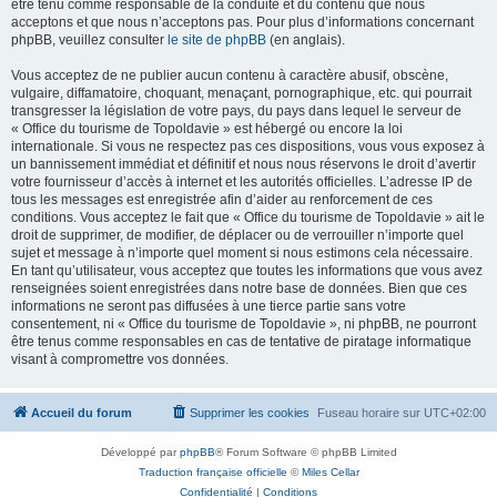
être tenu comme responsable de la conduite et du contenu que nous
acceptons et que nous n’acceptons pas. Pour plus d’informations concernant
phpBB, veuillez consulter
le site de phpBB
(en anglais).
Vous acceptez de ne publier aucun contenu à caractère abusif, obscène,
vulgaire, diffamatoire, choquant, menaçant, pornographique, etc. qui pourrait
transgresser la législation de votre pays, du pays dans lequel le serveur de
« Office du tourisme de Topoldavie » est hébergé ou encore la loi
internationale. Si vous ne respectez pas ces dispositions, vous vous exposez à
un bannissement immédiat et définitif et nous nous réservons le droit d’avertir
votre fournisseur d’accès à internet et les autorités officielles. L’adresse IP de
tous les messages est enregistrée afin d’aider au renforcement de ces
conditions. Vous acceptez le fait que « Office du tourisme de Topoldavie » ait le
droit de supprimer, de modifier, de déplacer ou de verrouiller n’importe quel
sujet et message à n’importe quel moment si nous estimons cela nécessaire.
En tant qu’utilisateur, vous acceptez que toutes les informations que vous avez
renseignées soient enregistrées dans notre base de données. Bien que ces
informations ne seront pas diffusées à une tierce partie sans votre
consentement, ni « Office du tourisme de Topoldavie », ni phpBB, ne pourront
être tenus comme responsables en cas de tentative de piratage informatique
visant à compromettre vos données.
Accueil du forum
Supprimer les cookies
Fuseau horaire sur
UTC+02:00
Développé par
phpBB
® Forum Software © phpBB Limited
Traduction française officielle
©
Miles Cellar
Confidentialité
|
Conditions